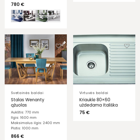
780
€
Svetainės baldai
Virtuvės baldai
Stalas Wenanty
Kriauklė 80×60
ąžuolas
uždedama Itališka
75
€
Aukštis: 770 mm
Ilgis: 1600 mm
Maksimalus ilgis: 2400 mm
Plotis: 1000 mm
866
€