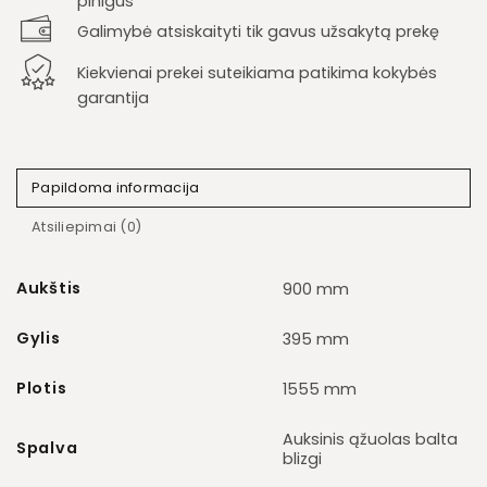
pinigus
Galimybė atsiskaityti tik gavus užsakytą prekę
Kiekvienai prekei suteikiama patikima kokybės
garantija
Papildoma informacija
Atsiliepimai (0)
Aukštis
900 mm
Gylis
395 mm
Plotis
1555 mm
Auksinis ąžuolas balta
Spalva
blizgi