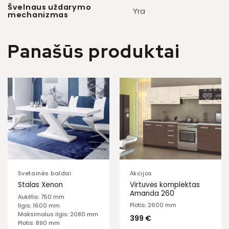
Švelnaus uždarymo
Yra
mechanizmas
Panašūs produktai
Svetainės baldai
Akcijos
Virtuvės komplektas
Stalas Xenon
Amanda 260
Aukštis: 750 mm
Plotis: 2600 mm
Ilgis: 1600 mm
Maksimalus ilgis: 2080 mm
399
€
Plotis: 890 mm