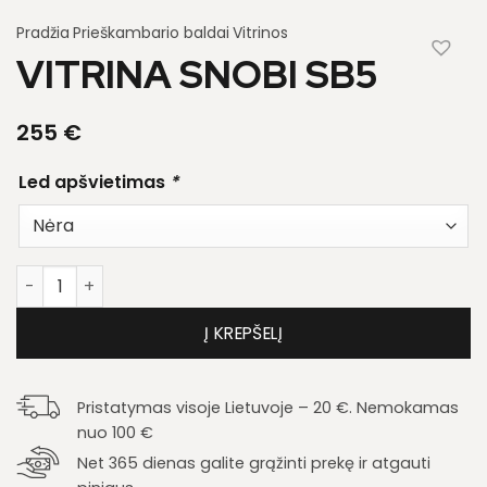
Pradžia
Prieškambario baldai
Vitrinos
VITRINA SNOBI SB5
255
€
Led apšvietimas
*
produkto kiekis: Vitrina Snobi SB5
Į KREPŠELĮ
Pristatymas visoje Lietuvoje – 20 €. Nemokamas
nuo 100 €
Net 365 dienas galite grąžinti prekę ir atgauti