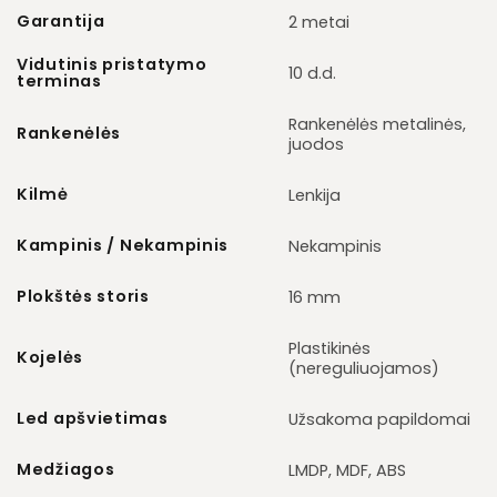
Garantija
2 metai
Vidutinis pristatymo
10 d.d.
terminas
Rankenėlės metalinės,
Rankenėlės
juodos
Kilmė
Lenkija
Kampinis / Nekampinis
Nekampinis
Plokštės storis
16 mm
Plastikinės
Kojelės
(nereguliuojamos)
Led apšvietimas
Užsakoma papildomai
Medžiagos
LMDP, MDF, ABS