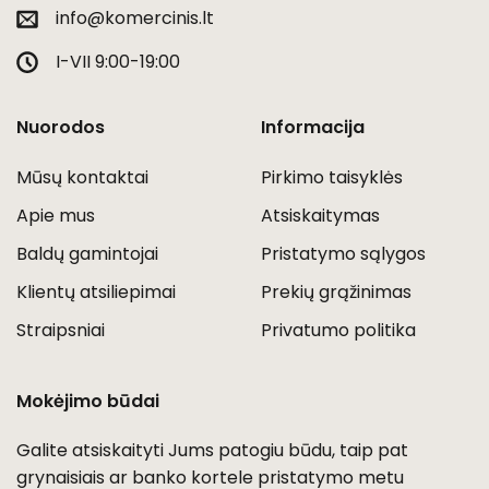
info@komercinis.lt
I-VII 9:00-19:00
Nuorodos
Informacija
Mūsų kontaktai
Pirkimo taisyklės
Apie mus
Atsiskaitymas
Baldų gamintojai
Pristatymo sąlygos
Klientų atsiliepimai
Prekių grąžinimas
Straipsniai
Privatumo politika
Mokėjimo būdai
Galite atsiskaityti Jums patogiu būdu, taip pat
grynaisiais ar banko kortele pristatymo metu