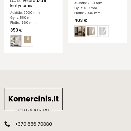
D4 su veidrodžiu ir
Aukštis: 2150 mm
lentynomis
Gylis: 610 mm
Aukštis: 2000 mm
Plotis: 2030 mm
Gylis: 580 mm
403
€
Plotis: 1960 mm
353
€
+370 656 70880