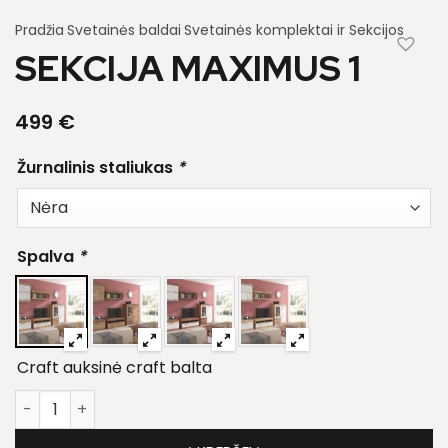
Pradžia
Svetainės baldai
Svetainės komplektai ir Sekcijos
SEKCIJA MAXIMUS 1
499
€
Žurnalinis staliukas
*
Spalva
*
Craft auksinė craft balta
produkto kiekis: Sekcija Maximus 1