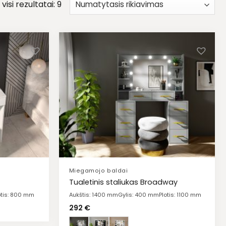
isi rezultatai: 9
Miegamojo baldai
Tualetinis staliukas Broadway
otis: 800 mm
Aukštis: 1400 mm
Gylis: 400 mm
Plotis: 1100 mm
292
€