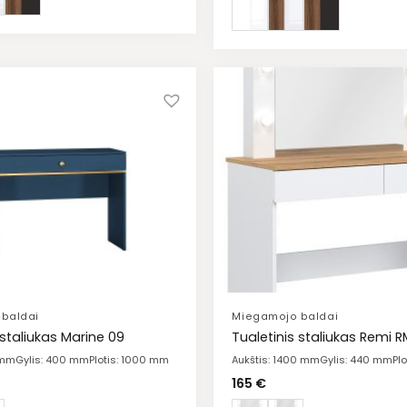
baldai
Miegamojo baldai
 staliukas Marine 09
Tualetinis staliukas Remi R
 mm
Gylis: 400 mm
Plotis: 1000 mm
Aukštis: 1400 mm
Gylis: 440 mm
Pl
165
€