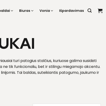
baldai
Biuras
Vonia
Išpardavimas
IUKAI
žniausiai turi patogius stalčius, kuriuose galima susidėti
e tik funkcionaliu, bet ir stilingu miegamojo akcentu.
s linijomis. Tai baldas, suteikiantis patogumo, jaukumo ir