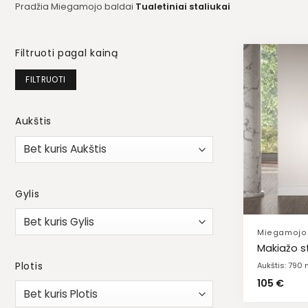
Pradžia
Miegamojo baldai
Tualetiniai staliukai
Filtruoti pagal kainą
Min
Maks
FILTRUOTI
kaina
kaina
Aukštis
Gylis
Miegamojo 
Makiažo st
Plotis
Aukštis: 790
105
€