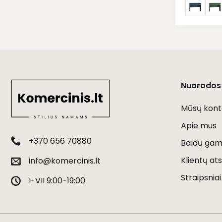
Nuorodos
Mūsų kont
Apie mus
+370 656 70880
Baldų gami
Klientų ats
info@komercinis.lt
Straipsniai
I-VII 9:00-19:00