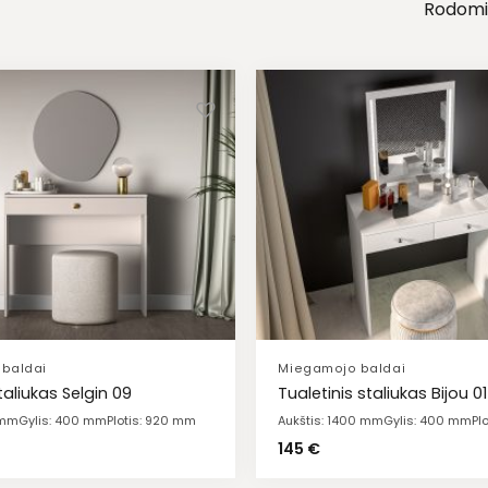
Rodomi v
baldai
Miegamojo baldai
aliukas Selgin 09
Tualetinis staliukas Bijou 01
 mm
Gylis: 400 mm
Plotis: 920 mm
Aukštis: 1400 mm
Gylis: 400 mm
Pl
145
€