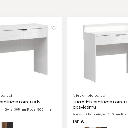
baldai
Miegamojo baldai
Tualetinis staliukas Forn T
 staliukas Forn TOL1S
apšvietimu
 mm
Gylis: 385 mm
Plotis: 900 mm
Aukštis: 915 mm
Gylis: 400 mm
Plo
150
€