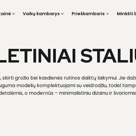
tainė
Vaikų kambarys
Prieškambaris
Minkšti 
ETINIAI STAL
ai, skirti grožio bei kasdienės rutinos daiktų laikymui. Jie da
uguma modelių komplektuojami su veidrodžiu, todėl tampa n
is detalėmis, o modernūs – minimalistiniu dizainu ir švariomi
papildomos elegancijos miegamajam.