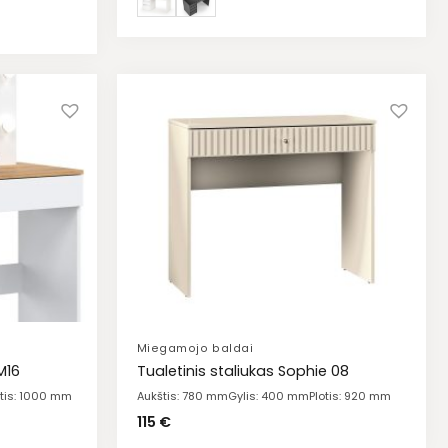
Miegamojo baldai
M16
Tualetinis staliukas Sophie 08
otis: 1000 mm
Aukštis: 780 mm
Gylis: 400 mm
Plotis: 920 mm
115
€