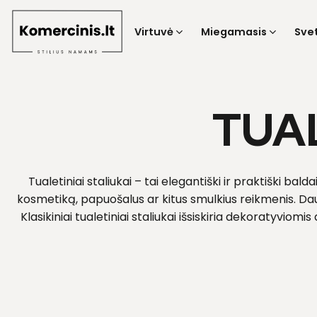
Skip
to
Virtuvė
Miegamasis
Sve
content
TUAL
Tualetiniai staliukai – tai elegantiški ir praktiški bald
kosmetiką, papuošalus ar kitus smulkius reikmenis. Da
Klasikiniai tualetiniai staliukai išsiskiria dekoratyviom