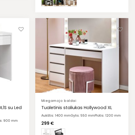
Miegamojo baldai
OL1S su Led
Tualetinis staliukas Hollywood XL
Aukštis: 1400 mm
Gylis: 550 mm
Plotis: 1200 mm
tis: 900 mm
299
€