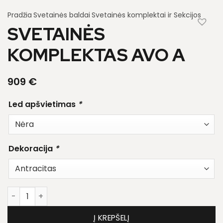
Pradžia
Svetainės baldai
Svetainės komplektai ir Sekcijos
SVETAINĖS
KOMPLEKTAS AVO A
909
€
Led apšvietimas
*
Dekoracija
*
produkto kiekis: Svetainės komplektas Avo A
Į KREPŠELĮ