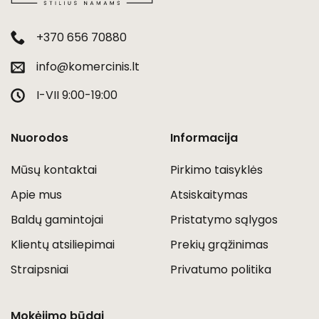
+370 656 70880
info@komercinis.lt
I-VII 9:00-19:00
Nuorodos
Informacija
Mūsų kontaktai
Pirkimo taisyklės
Apie mus
Atsiskaitymas
Baldų gamintojai
Pristatymo sąlygos
Klientų atsiliepimai
Prekių grąžinimas
Straipsniai
Privatumo politika
Mokėjimo būdai