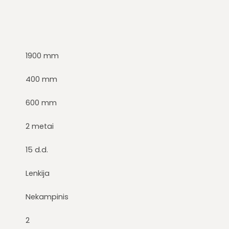
1900 mm
400 mm
600 mm
2 metai
15 d.d.
Lenkija
Nekampinis
2