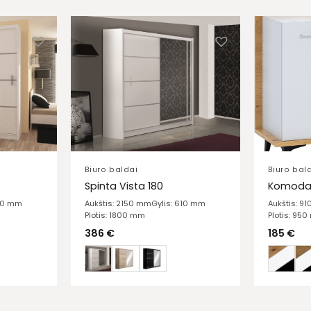
Biuro baldai
Biuro bal
Spinta Vista 180
Komoda 
610 mm
Aukštis: 2150 mm
Gylis: 610 mm
Aukštis: 9
Plotis: 1800 mm
Plotis: 95
386
€
185
€