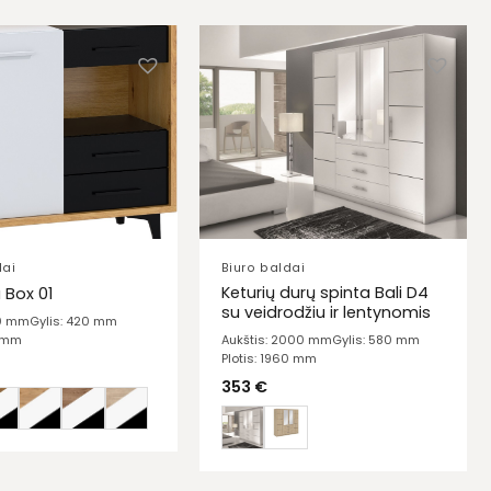
dai
Biuro baldai
Keturių durų spinta Bali D4
Box 01
su veidrodžiu ir lentynomis
10 mm
Gylis: 420 mm
0 mm
Aukštis: 2000 mm
Gylis: 580 mm
Plotis: 1960 mm
353
€