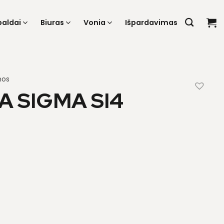
baldai
Biuras
Vonia
Išpardavimas
nos
 SIGMA SI4