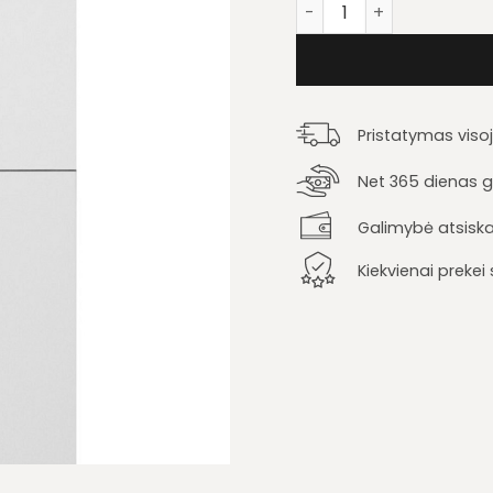
produkto kiekis: Lentyn
Pristatymas viso
Net 365 dienas ga
Galimybė atsiska
Kiekvienai preke