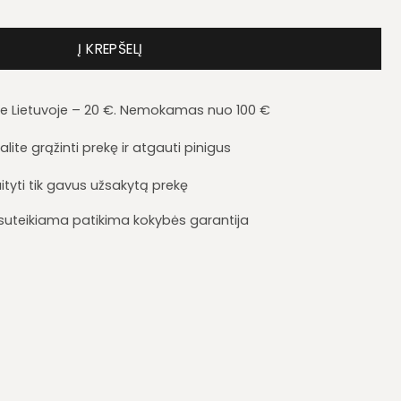
a Sigma SI4
Į KREPŠELĮ
je Lietuvoje – 20 €. Nemokamas nuo 100 €
lite grąžinti prekę ir atgauti pinigus
ityti tik gavus užsakytą prekę
i suteikiama patikima kokybės garantija