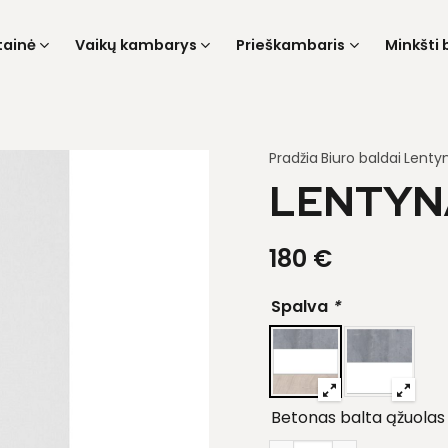
tainė
Vaikų kambarys
Prieškambaris
Minkšti 
Pradžia
Biuro baldai
Lenty
LENTYNA
180
€
Spalva
*
Betonas balta ąžuolas