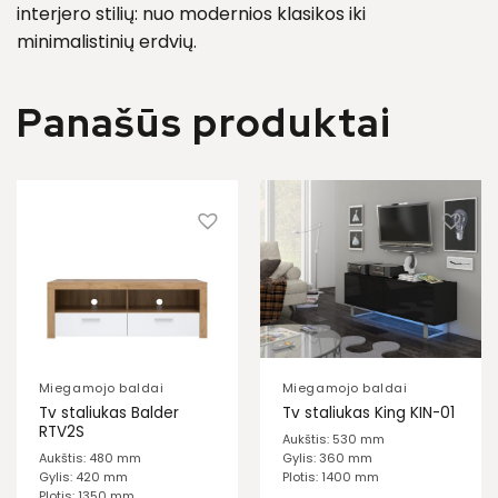
interjero stilių: nuo modernios klasikos iki
minimalistinių erdvių.
Panašūs produktai
Miegamojo baldai
Miegamojo baldai
Tv staliukas Balder
Tv staliukas King KIN-01
RTV2S
Aukštis: 530 mm
Aukštis: 480 mm
Gylis: 360 mm
Gylis: 420 mm
Plotis: 1400 mm
Plotis: 1350 mm