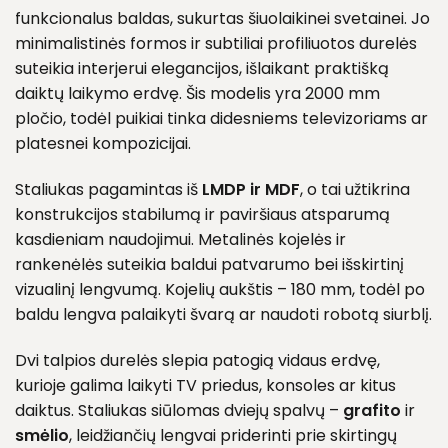
funkcionalus baldas, sukurtas šiuolaikinei svetainei. Jo
minimalistinės formos ir subtiliai profiliuotos durelės
suteikia interjerui elegancijos, išlaikant praktišką
daiktų laikymo erdvę. Šis modelis yra 2000 mm
pločio, todėl puikiai tinka didesniems televizoriams ar
platesnei kompozicijai.
Staliukas pagamintas iš
LMDP ir MDF
, o tai užtikrina
konstrukcijos stabilumą ir paviršiaus atsparumą
kasdieniam naudojimui. Metalinės kojelės ir
rankenėlės suteikia baldui patvarumo bei išskirtinį
vizualinį lengvumą. Kojelių aukštis – 180 mm, todėl po
baldu lengva palaikyti švarą ar naudoti robotą siurblį.
Dvi talpios durelės slepia patogią vidaus erdvę,
kurioje galima laikyti TV priedus, konsoles ar kitus
daiktus. Staliukas siūlomas dviejų spalvų –
grafito
ir
smėlio
, leidžiančių lengvai priderinti prie skirtingų