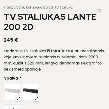
Pradžia
Vaikų kambario baldai
TV staliukai
TV STALIUKAS LANTE
200 2D
245
€
Modernus TV staliukas iš LMDP ir MDF su metalinėmis
kojelėmis ir dviem talpiomis durelėmis. Plotis 2000
mm, aukštis 520 mm, lengvai derinamas tiek grafito,
tiek smėlio spalvoje.
Spalva
*
produkto kiekis: Tv staliukas Lante 200 2D