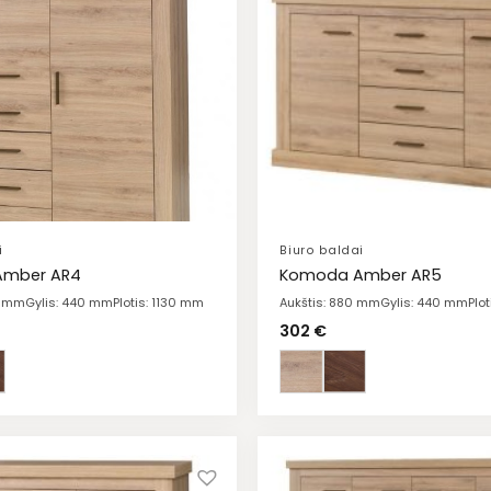
i
Biuro baldai
Amber AR4
Komoda Amber AR5
0 mm
Gylis: 440 mm
Plotis: 1130 mm
Aukštis: 880 mm
Gylis: 440 mm
Plo
302
€