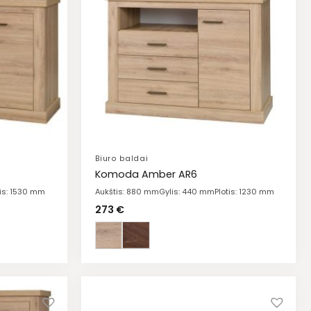
Biuro baldai
Komoda Amber AR6
tis: 1530 mm
Aukštis: 880 mm
Gylis: 440 mm
Plotis: 1230 mm
273
€