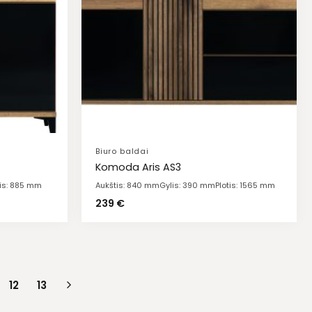
Biuro baldai
Komoda Aris AS3
tis: 885 mm
Aukštis: 840 mm
Gylis: 390 mm
Plotis: 1565 mm
239
€
12
13