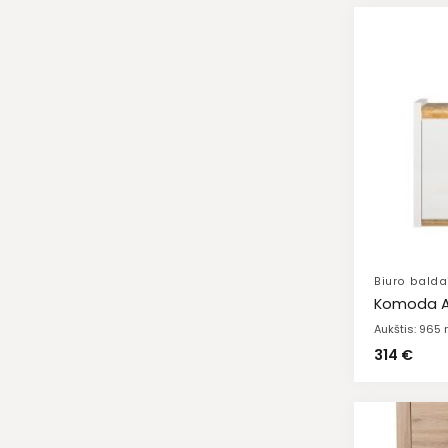
Biuro balda
Komoda A
Aukštis: 965
314
€