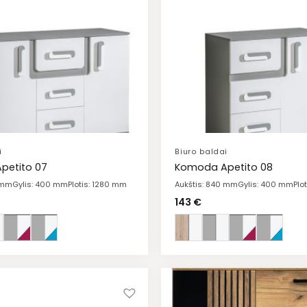
i
Biuro baldai
petito 07
Komoda Apetito 08
 mm
Gylis: 400 mm
Plotis: 1280 mm
Aukštis: 840 mm
Gylis: 400 mm
Plo
143
€