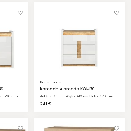
Biuro baldai
3S
Komoda Alameda KOM3S
is: 1720 mm
Aukštis: 965 mm
Gylis: 410 mm
Plotis: 970 mm
241
€