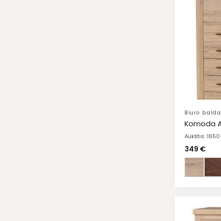
Biuro balda
Komoda 
Aukštis: 165
349
€