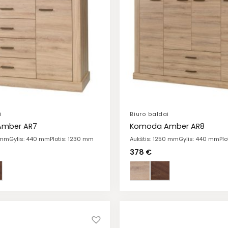
i
Biuro baldai
mber AR7
Komoda Amber AR8
 mm
Gylis: 440 mm
Plotis: 1230 mm
Aukštis: 1250 mm
Gylis: 440 mm
Pl
378
€