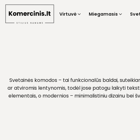
Skip
to
Virtuvė
Miegamasis
Sve
content
Svetainės komodos – tai funkcionalūs baldai, suteikian
ar atviromis lentynomis, todėl jose patogu laikyti tekst
elementais, o modernios – minimalistiniu dizainu bei šva
prie klasikinio sve