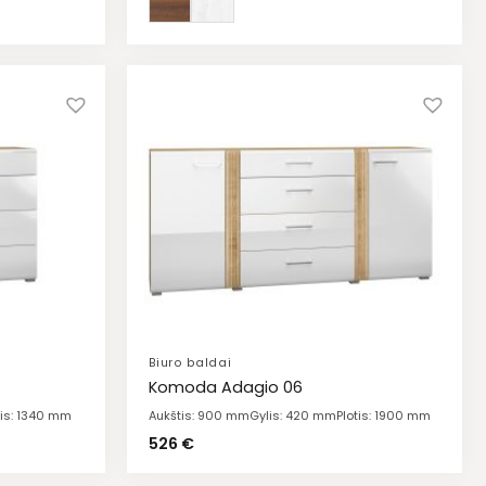
Biuro baldai
Komoda Adagio 06
tis: 1340 mm
Aukštis: 900 mm
Gylis: 420 mm
Plotis: 1900 mm
526
€