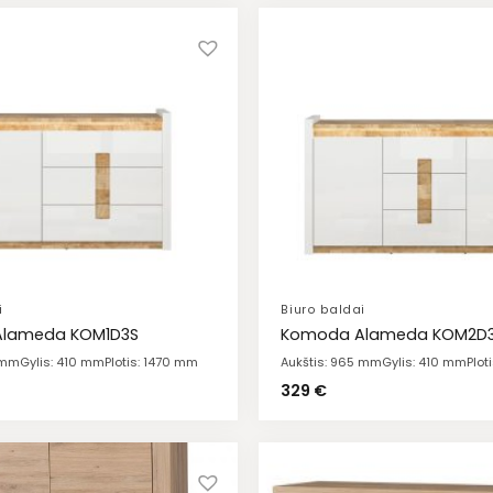
i
Biuro baldai
lameda KOM1D3S
Komoda Alameda KOM2D
 mm
Gylis: 410 mm
Plotis: 1470 mm
Aukštis: 965 mm
Gylis: 410 mm
Plot
329
€