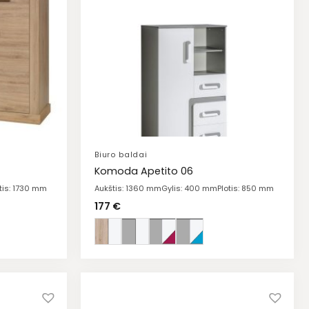
Biuro baldai
Komoda Apetito 06
otis: 1730 mm
Aukštis: 1360 mm
Gylis: 400 mm
Plotis: 850 mm
177
€