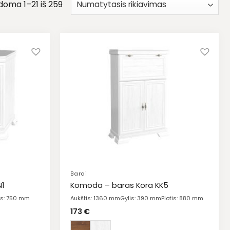
oma 1–21 iš 259
Barai
N1
Komoda – baras Kora KK5
tis: 750 mm
Aukštis: 1360 mm
Gylis: 390 mm
Plotis: 880 mm
173
€