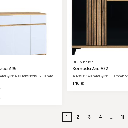
i
Biuro baldai
rca AR6
Komoda Aris AS2
 mm
Gylis: 400 mm
Plotis: 1200 mm
Aukštis: 840 mm
Gylis: 390 mm
Plo
146
€
1
2
3
4
…
11