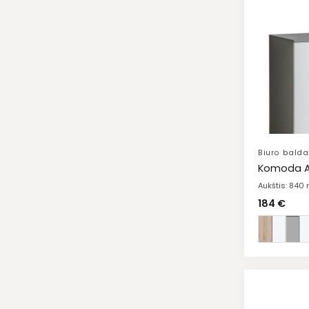
Biuro balda
Komoda A
Aukštis: 840
184
€