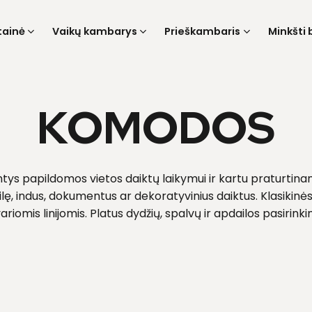
tainė
Vaikų kambarys
Prieškambaris
Minkšti 
KOMODOS
tys papildomos vietos daiktų laikymui ir kartu praturtinant
ilę, indus, dokumentus ar dekoratyvinius daiktus. Klasikinės 
riomis linijomis. Platus dydžių, spalvų ir apdailos pasirin
tainės interjero. Tai baldas, kuris vienu metu suteikia funkci