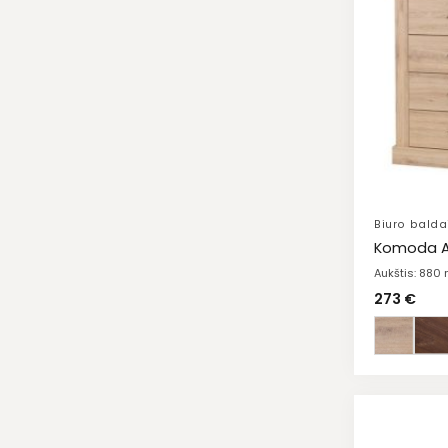
Biuro balda
Komoda A
Aukštis: 880
273
€