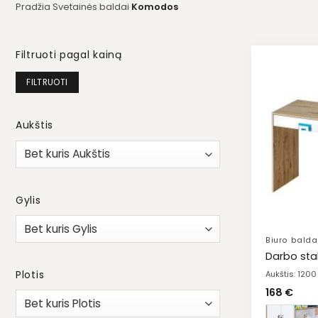
Pradžia
Svetainės baldai
Komodos
Filtruoti pagal kainą
Min
Maks
FILTRUOTI
kaina
kaina
Aukštis
Gylis
Biuro balda
Darbo sta
Plotis
Aukštis: 120
168
€