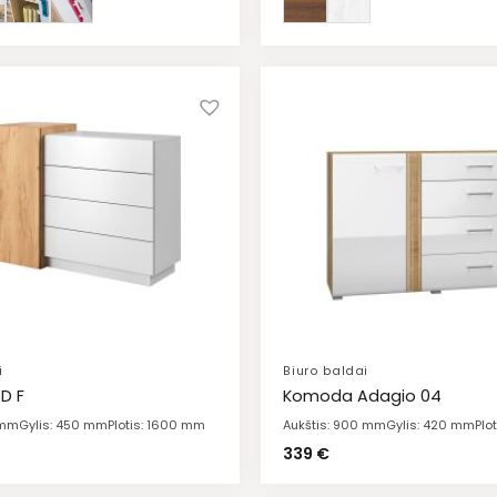
i
Biuro baldai
D F
Komoda Adagio 04
 mm
Gylis: 450 mm
Plotis: 1600 mm
Aukštis: 900 mm
Gylis: 420 mm
Plo
339
€