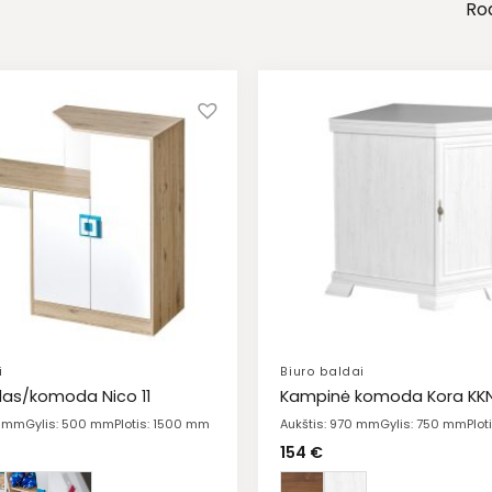
Rod
i
Biuro baldai
las/komoda Nico 11
Kampinė komoda Kora KK
0 mm
Gylis: 500 mm
Plotis: 1500 mm
Aukštis: 970 mm
Gylis: 750 mm
Plo
154
€