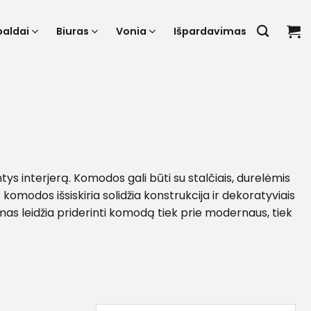
baldai
Biuras
Vonia
Išpardavimas
ys interjerą. Komodos gali būti su stalčiais, durelėmis
komodos išsiskiria solidžia konstrukcija ir dekoratyviais
kimas leidžia priderinti komodą tiek prie modernaus, tiek
onalumo ir stiliaus.