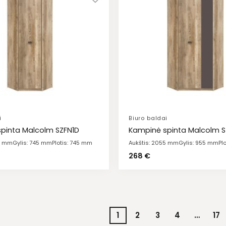
i
Biuro baldai
pinta Malcolm SZFN1D
Kampinė spinta Malcolm 
55 mm
Gylis: 745 mm
Plotis: 745 mm
Aukštis: 2055 mm
Gylis: 955 mm
Pl
268
€
1
2
3
4
…
17