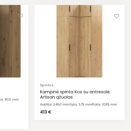
Spintos
Kampinė spinta Kos su antresole,
Artisan ąžuolas
tis: 800 mm
Aukštis: 2450 mm
Gylis: 575 mm
Plotis: 1085 mm
413
€