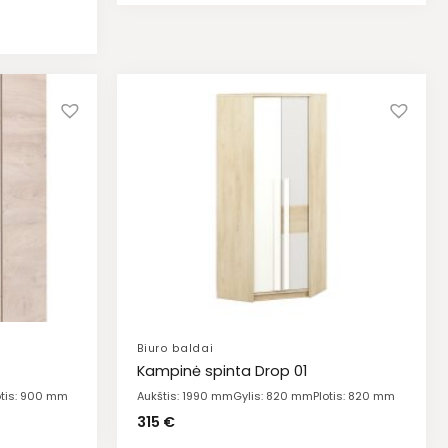
Biuro baldai
Kampinė spinta Drop 01
otis: 900 mm
Aukštis: 1990 mm
Gylis: 820 mm
Plotis: 820 mm
315
€