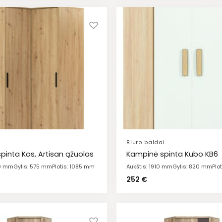
Biuro baldai
pinta Kos, Artisan ąžuolas
Kampinė spinta Kubo KB6
00 mm
Gylis: 575 mm
Plotis: 1085 mm
Aukštis: 1910 mm
Gylis: 820 mm
Plo
252
€