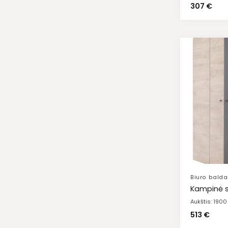
307
€
Biuro balda
Kampinė s
Aukštis: 190
513
€