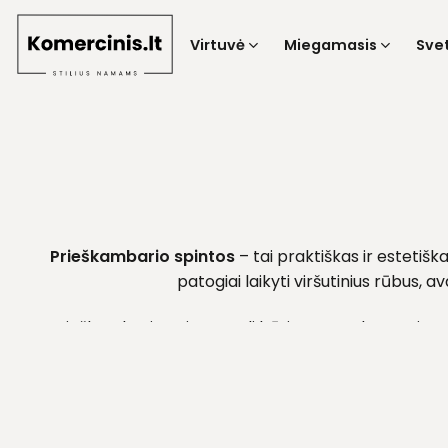
Skip
to
Virtuvė
Miegamasis
Sve
content
Prieškambario spintos
– tai praktiškas ir estetiš
patogiai laikyti viršutinius rūbus,
Prieškambario spintos gali būti su stumdomomis arb
mažose erdvėse, o platesni – suteikia dar daugiau ta