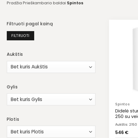
Pradžia
Prieškambario baldai
Spintos
Filtruoti pagal kainą
Min
Maks
FILTRUOTI
kaina
kaina
Aukštis
Prieškambario spin
Gylis
Spintos
Didelė st
250 su ve
Plotis
Aukštis: 215
546
€