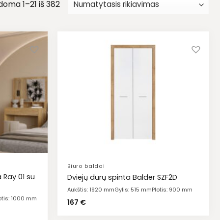
oma 1–21 iš 382
tisumo bei jaukumo.
Biuro baldai
a Ray 01 su
Dviejų durų spinta Balder SZF2D
Aukštis: 1920 mm
Gylis: 515 mm
Plotis: 900 mm
otis: 1000 mm
167
€