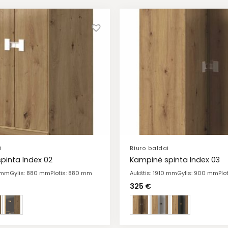
i
Biuro baldai
pinta Index 02
Kampinė spinta Index 03
0 mm
Gylis: 880 mm
Plotis: 880 mm
Aukštis: 1910 mm
Gylis: 900 mm
Plo
325
€