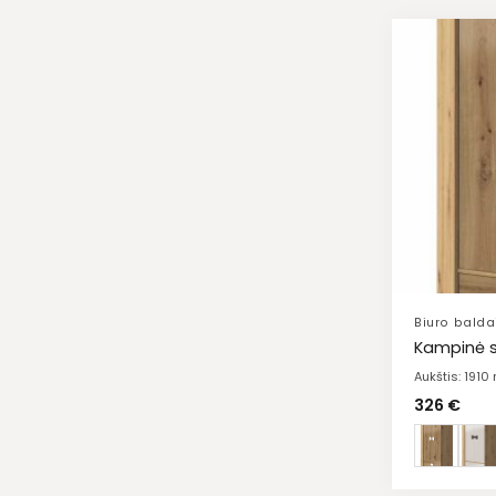
Biuro balda
Kampinė s
Aukštis: 191
326
€