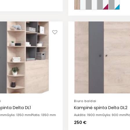
i
Biuro baldai
pinta Delta DL1
Kampinė spinta Delta DL2
0 mm
Gylis: 1350 mm
Plotis: 1350 mm
Aukštis: 1900 mm
Gylis: 900 mm
Pl
250
€