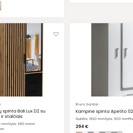
i
Biuro baldai
ų spinta Bali Lux D2 su
Kampinė spinta Apetito 0
ir stalčiais
Aukštis: 1920 mm
Gylis: 900 mm
Pl
00 mm
Gylis: 580 mmm
294
€
 mm