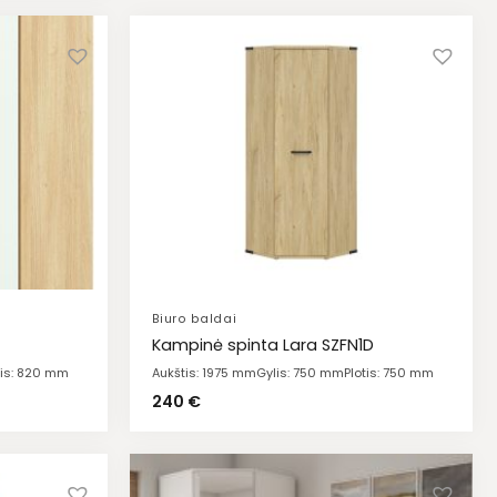
Biuro baldai
Kampinė spinta Lara SZFN1D
tis: 820 mm
Aukštis: 1975 mm
Gylis: 750 mm
Plotis: 750 mm
240
€