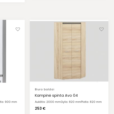
Biuro baldai
2
Kampinė spinta Avo 04
otis: 900 mm
Aukštis: 2000 mm
Gylis: 820 mm
Plotis: 820 mm
253
€