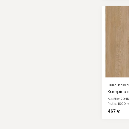
Biuro balda
Kampinė sp
Aukštis: 20
Plotis: 1000
467
€