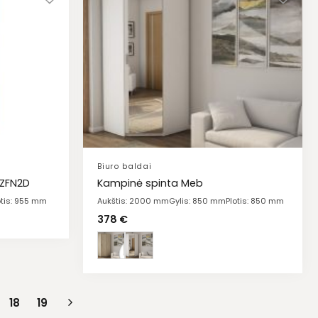
Biuro baldai
SZFN2D
Kampinė spinta Meb
otis: 955 mm
Aukštis: 2000 mm
Gylis: 850 mm
Plotis: 850 mm
378
€
18
19