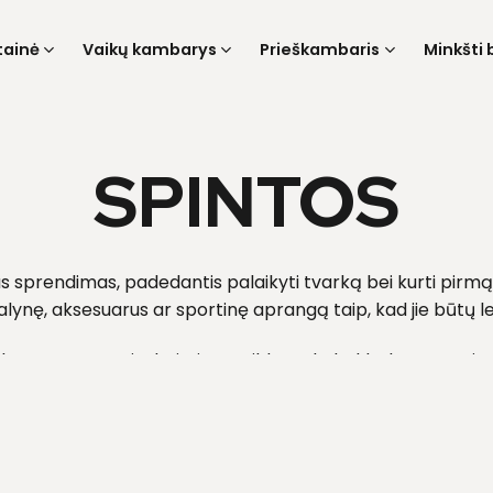
tainė
Vaikų kambarys
Prieškambaris
Minkšti 
SPINTOS
kas sprendimas, padedantis palaikyti tvarką bei kurti pirmą
 avalynę, aksesuarus ar sportinę aprangą taip, kad jie būtų 
a varstomomis durimis, papildytos kabykla, lentynomis ar b
lpumo. Daugelis spintų turi veidrodžius ar net integruotą s
patogi kasdienai.
Privalumai: