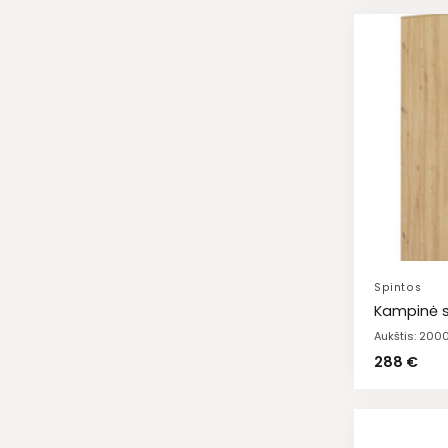
Spintos
Kampinė s
Aukštis: 20
288
€