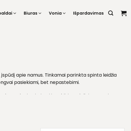
baldai
Biuras
Vonia
Išpardavimas
 įspūdį apie namus. Tinkamai parinkta spinta leidžia
lengvai pasiekiami, bet nepastebimi.
atų skyriumi. Siauri ir aukšti modeliai taupo vietą
ėdimą dalį, kad erdvė būtų ne tik funkcionali, bet ir