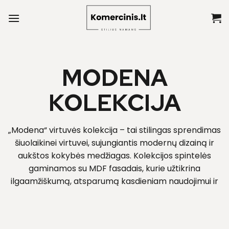
Skip
to
content
MODENA
KOLEKCIJA
„Modena“ virtuvės kolekcija – tai stilingas sprendimas
šiuolaikinei virtuvei, sujungiantis modernų dizainą ir
aukštos kokybės medžiagas. Kolekcijos spintelės
gaminamos su MDF fasadais, kurie užtikrina
ilgaamžiškumą, atsparumą kasdieniam naudojimui ir
estetišką išvaizdą. Modulinių baldų sistema leidžia
komplektuoti virtuvę pagal individualius poreikius –
pasirinkti viršutines ar apatines spinteles, stalčius,