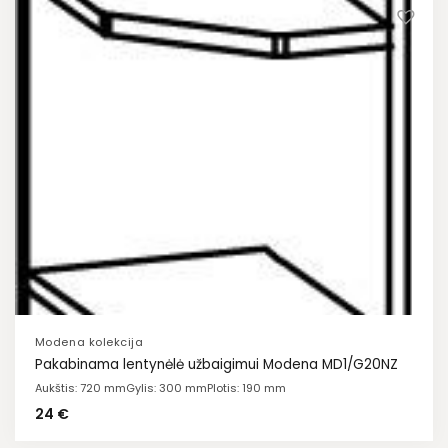
Modena kolekcija
Pakabinama lentynėlė užbaigimui Modena MD1/G20NZ
Aukštis: 720 mm
Gylis: 300 mm
Plotis: 190 mm
24
€