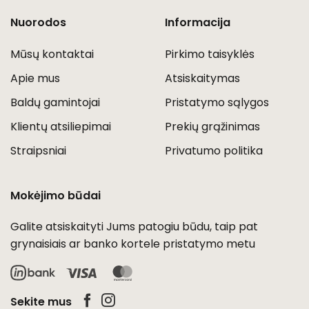
Nuorodos
Informacija
Mūsų kontaktai
Pirkimo taisyklės
Apie mus
Atsiskaitymas
Baldų gamintojai
Pristatymo sąlygos
Klientų atsiliepimai
Prekių grąžinimas
Straipsniai
Privatumo politika
Mokėjimo būdai
Galite atsiskaityti Jums patogiu būdu, taip pat
grynaisiais ar banko kortele pristatymo metu
Visa
MasterCard
Sekite mus