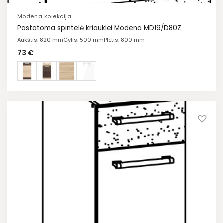
Modena kolekcija
Pastatoma spintelė kriauklei Modena MD19/D80Z
Aukštis: 820 mm
Gylis: 500 mm
Plotis: 800 mm
73
€