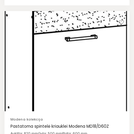
Modena kolekcija
Pastatoma spintelė kriauklei Modena MD18/D60Z
Aukštis: 820 mm
Gylis: 500 mm
Plotis: 600 mm