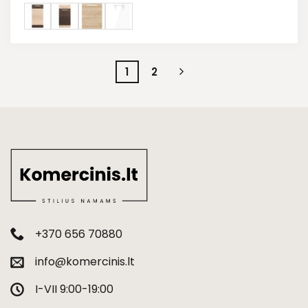
1
2
+370 656 70880
info@komercinis.lt
I-VII 9:00-19:00