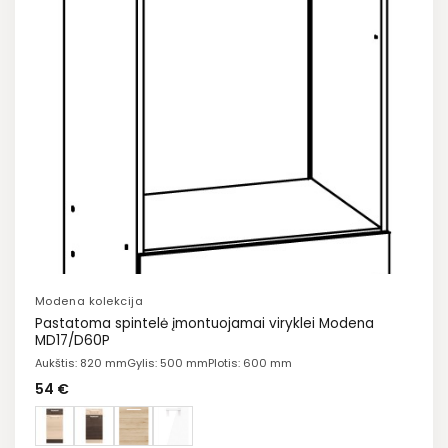
Modena kolekcija
Pastatoma spintelė įmontuojamai viryklei Modena
MD17/D60P
Aukštis: 820 mm
Gylis: 500 mm
Plotis: 600 mm
54
€