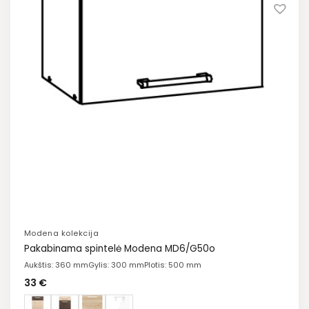
Modena kolekcija
Pakabinama spintelė Modena MD6/G50o
Aukštis: 360 mm
Gylis: 300 mm
Plotis: 500 mm
33
€