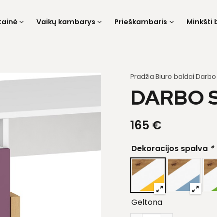
tainė
Vaikų kambarys
Prieškambaris
Minkšti 
Pradžia
Biuro baldai
Darbo 
DARBO S
165
€
Dekoracijos spalva
*
Geltona