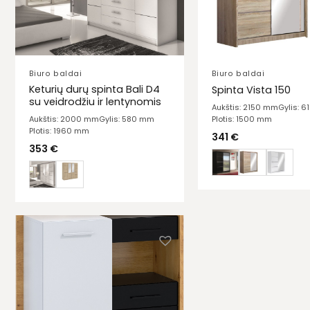
Biuro baldai
Biuro baldai
Keturių durų spinta Bali D4
Spinta Vista 150
su veidrodžiu ir lentynomis
Aukštis: 2150 mm
Gylis: 
Plotis: 1500 mm
Aukštis: 2000 mm
Gylis: 580 mm
Plotis: 1960 mm
341
€
353
€