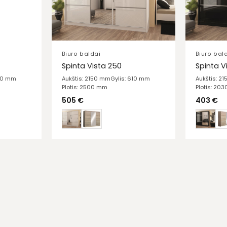
Biuro baldai
Biuro bal
Spinta Vista 250
Spinta V
610 mm
Aukštis: 2150 mm
Gylis: 610 mm
Aukštis: 2
Plotis: 2500 mm
Plotis: 20
505
€
403
€