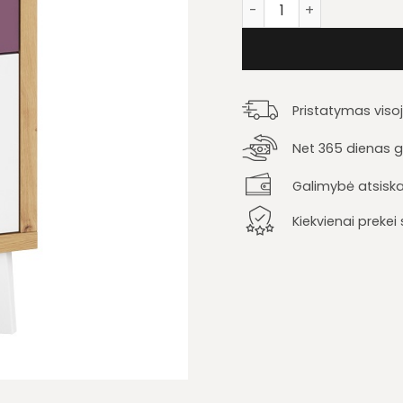
produkto kiekis: Darbo 
Pristatymas viso
Net 365 dienas ga
Galimybė atsiska
Kiekvienai preke