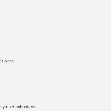
as balta
darymo mechanizmai