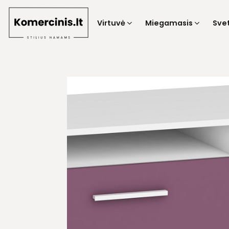
Skip
to
Virtuvė
Miegamasis
Sve
content