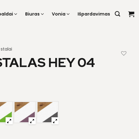
baldai
Biuras
Vonia
Išpardavimas
stalai
TALAS HEY 04