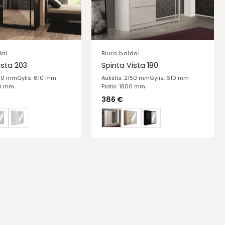
dai
Biuro baldai
ista 203
Spinta Vista 180
150 mm
Gylis: 610 mm
Aukštis: 2150 mm
Gylis: 610 mm
30 mm
Plotis: 1800 mm
386
€