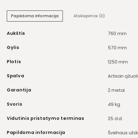
Papildoma informacija
Atsiliepimai (0)
Aukštis
760 mm
Gylis
570 mm
Plotis
1250 mm
Spalva
Artisan ąžuol
Garantija
2 metai
Svoris
49 kg
Vidutinis pristatymo terminas
25 d.d.
Papildoma informacija
Švelnaus už