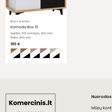
Biuro baldai
Komoda Box 01
Aukštis: 910 mm
Gylis: 420 mm
Plotis: 950 mm
185
€
Nuorodos
Mūsų kont