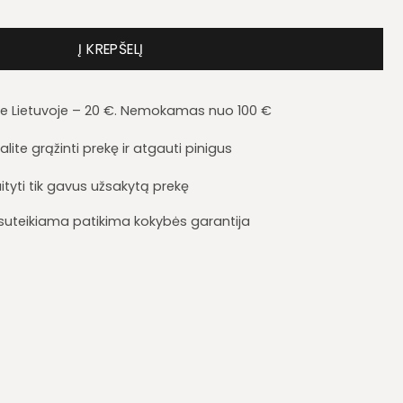
stalas Hey 04
Į KREPŠELĮ
je Lietuvoje – 20 €. Nemokamas nuo 100 €
lite grąžinti prekę ir atgauti pinigus
ityti tik gavus užsakytą prekę
i suteikiama patikima kokybės garantija