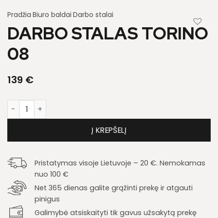
Pradžia
Biuro baldai
Darbo stalai
DARBO STALAS TORINO
08
139
€
produkto kiekis: Darbo stalas Torino 08
Į KREPŠELĮ
Pristatymas visoje Lietuvoje – 20 €. Nemokamas
nuo 100 €
Net 365 dienas galite grąžinti prekę ir atgauti
pinigus
Galimybė atsiskaityti tik gavus užsakytą prekę