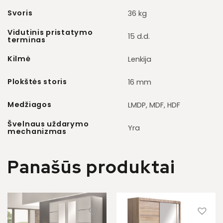
Svoris
36 kg
Vidutinis pristatymo
15 d.d.
terminas
Kilmė
Lenkija
Plokštės storis
16 mm
Medžiagos
LMDP, MDF, HDF
Švelnaus uždarymo
Yra
mechanizmas
Panašūs produktai