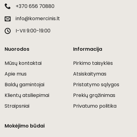
+370 656 70880
info@komercinis.lt
I-VII 9:00-19:00
Nuorodos
Informacija
Mūsų kontaktai
Pirkimo taisyklės
Apie mus
Atsiskaitymas
Baldų gamintojai
Pristatymo sąlygos
Klientų atsiliepimai
Prekių grąžinimas
Straipsniai
Privatumo politika
Mokėjimo būdai