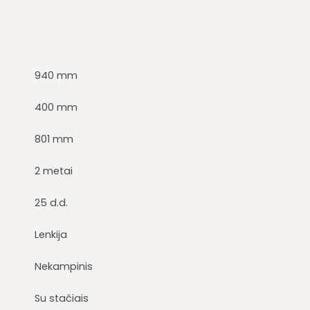
940 mm
400 mm
801 mm
2 metai
25 d.d.
Lenkija
Nekampinis
Su stačiais