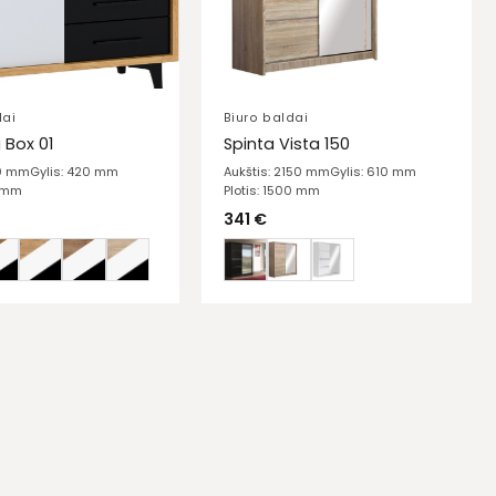
dai
Biuro baldai
Box 01
Spinta Vista 150
10 mm
Gylis: 420 mm
Aukštis: 2150 mm
Gylis: 610 mm
0 mm
Plotis: 1500 mm
341
€