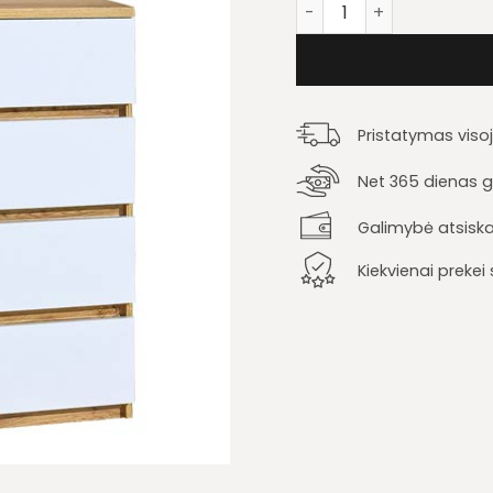
produkto kiekis: Komod
Pristatymas viso
Net 365 dienas ga
Galimybė atsiska
Kiekvienai preke