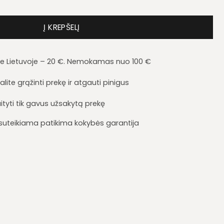
a Arca AR5
Į KREPŠELĮ
je Lietuvoje – 20 €. Nemokamas nuo 100 €
lite grąžinti prekę ir atgauti pinigus
ityti tik gavus užsakytą prekę
i suteikiama patikima kokybės garantija