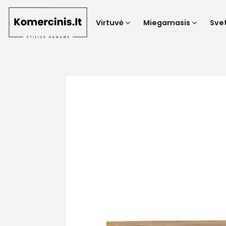
Skip
to
Virtuvė
Miegamasis
Sve
content