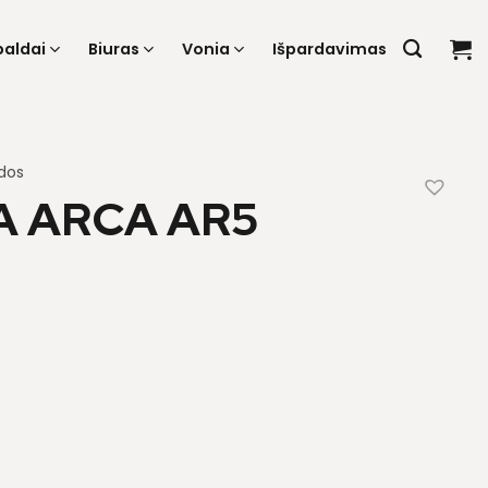
baldai
Biuras
Vonia
Išpardavimas
dos
 ARCA AR5