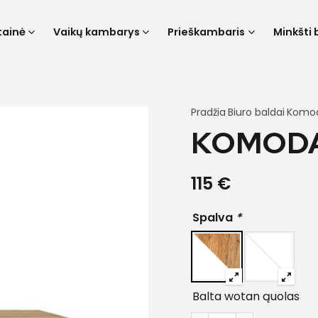
tainė
Vaikų kambarys
Prieškambaris
Minkšti 
Pradžia
Biuro baldai
Komo
KOMODA
115
€
Spalva
*
Balta wotan ąuolas