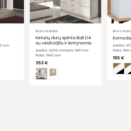
Biuro baldai
Biuro bal
Keturių durų spinta Bali D4
Komoda 
su veidrodžiu ir lentynomis
610 mm
Aukštis: 9
Plotis: 95
Aukštis: 2000 mm
Gylis: 580 mm
Plotis: 1960 mm
185
€
353
€