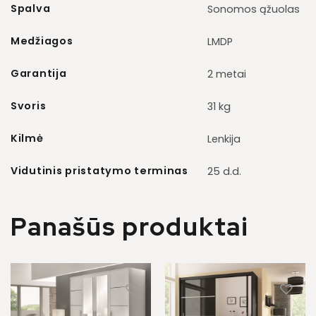
Spalva
Sonomos ąžuolas
Medžiagos
LMDP
Garantija
2 metai
Svoris
31 kg
Kilmė
Lenkija
Vidutinis pristatymo terminas
25 d.d.
Panašūs produktai