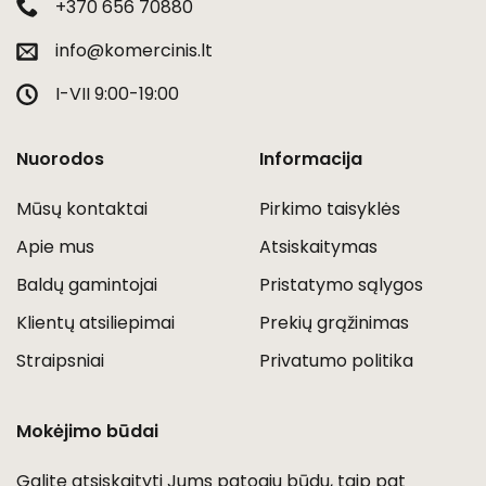
+370 656 70880
info@komercinis.lt
I-VII 9:00-19:00
Nuorodos
Informacija
Mūsų kontaktai
Pirkimo taisyklės
Apie mus
Atsiskaitymas
Baldų gamintojai
Pristatymo sąlygos
Klientų atsiliepimai
Prekių grąžinimas
Straipsniai
Privatumo politika
Mokėjimo būdai
Galite atsiskaityti Jums patogiu būdu, taip pat