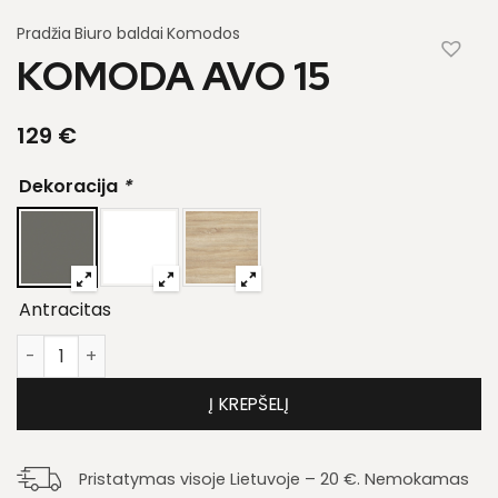
Pradžia
Biuro baldai
Komodos
KOMODA AVO 15
129
€
Dekoracija
*
Antracitas
produkto kiekis: Komoda Avo 15
Į KREPŠELĮ
Pristatymas visoje Lietuvoje – 20 €. Nemokamas