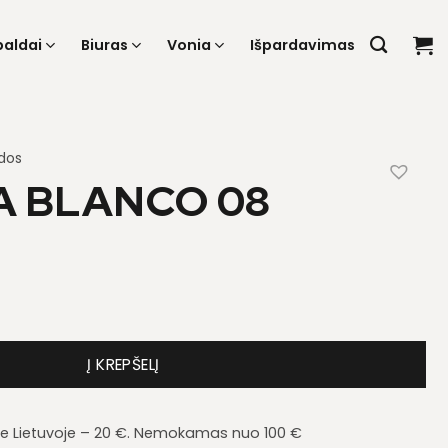
baldai
Biuras
Vonia
Išpardavimas
dos
 BLANCO 08
a Blanco 08
Į KREPŠELĮ
je Lietuvoje – 20 €. Nemokamas nuo 100 €