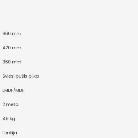
960 mm
420 mm
860 mm
Šviesi pušis pilka
LMDF/MDF
2 metai
45 kg
Lenkija