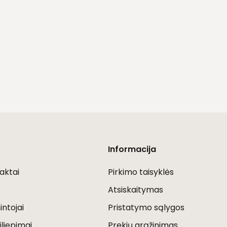
Informacija
aktai
Pirkimo taisyklės
Atsiskaitymas
ntojai
Pristatymo sąlygos
iliepimai
Prekių grąžinimas