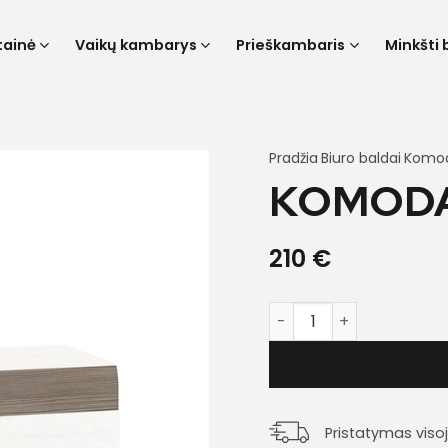
tainė
Vaikų kambarys
Prieškambaris
Minkšti 
Pradžia
Biuro baldai
Komo
KOMODA
210
€
produkto kiekis: Komod
Pristatymas viso