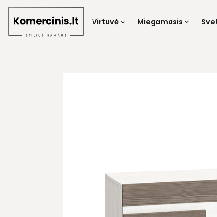
Skip
to
Virtuvė
Miegamasis
Sve
content