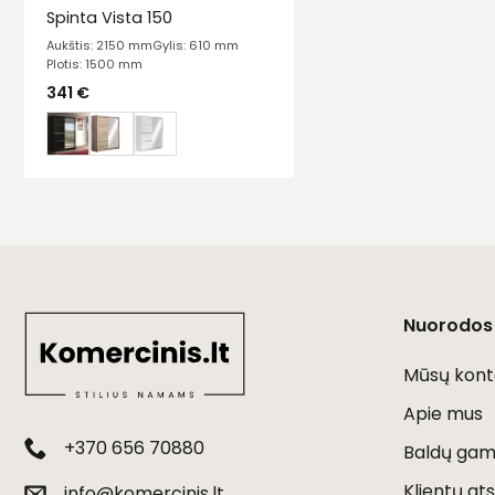
Spinta Vista 150
Aukštis: 2150 mm
Gylis: 610 mm
Plotis: 1500 mm
341
€
Nuorodos
Mūsų kont
Apie mus
+370 656 70880
Baldų gami
Klientų ats
info@komercinis.lt