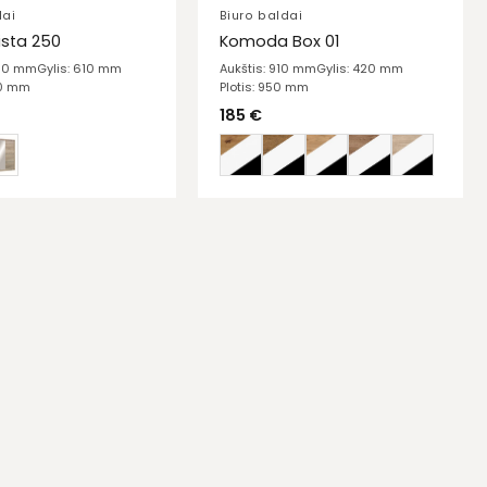
dai
Biuro baldai
ista 250
Komoda Box 01
150 mm
Gylis: 610 mm
Aukštis: 910 mm
Gylis: 420 mm
00 mm
Plotis: 950 mm
185
€