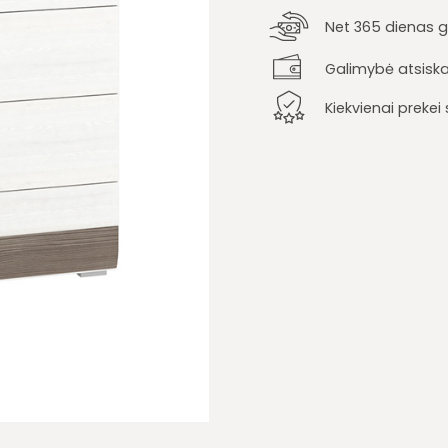
Net 365 dienas ga
Galimybė atsiska
Kiekvienai preke