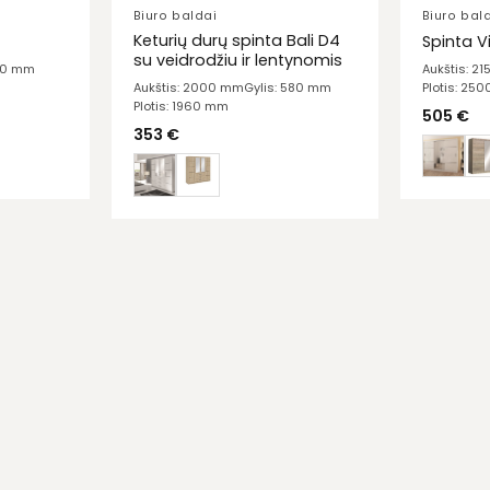
Biuro baldai
Biuro bal
Keturių durų spinta Bali D4
Spinta V
su veidrodžiu ir lentynomis
610 mm
Aukštis: 2
Plotis: 25
Aukštis: 2000 mm
Gylis: 580 mm
Plotis: 1960 mm
505
€
353
€