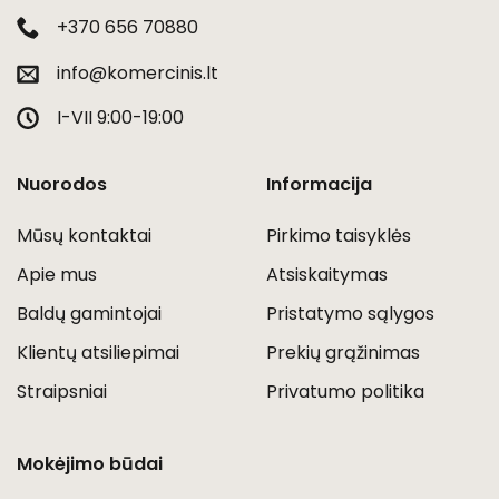
+370 656 70880
info@komercinis.lt
I-VII 9:00-19:00
Nuorodos
Informacija
Mūsų kontaktai
Pirkimo taisyklės
Apie mus
Atsiskaitymas
Baldų gamintojai
Pristatymo sąlygos
Klientų atsiliepimai
Prekių grąžinimas
Straipsniai
Privatumo politika
Mokėjimo būdai