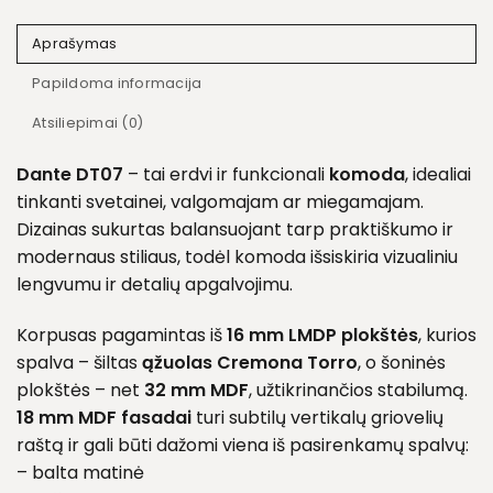
Aprašymas
Papildoma informacija
Atsiliepimai (0)
Dante DT07
– tai erdvi ir funkcionali
komoda
, idealiai
tinkanti svetainei, valgomajam ar miegamajam.
Dizainas sukurtas balansuojant tarp praktiškumo ir
modernaus stiliaus, todėl komoda išsiskiria vizualiniu
lengvumu ir detalių apgalvojimu.
Korpusas pagamintas iš
16 mm LMDP plokštės
, kurios
spalva – šiltas
ąžuolas Cremona Torro
, o šoninės
plokštės – net
32 mm MDF
, užtikrinančios stabilumą.
18 mm MDF fasadai
turi subtilų vertikalų griovelių
raštą ir gali būti dažomi viena iš pasirenkamų spalvų:
– balta matinė