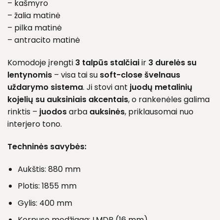
– kašmyro
– žalia matinė
– pilka matinė
– antracito matinė
Komodoje įrengti
3 talpūs stalčiai
ir
3 durelės su
lentynomis
– visa tai su
soft-close švelnaus
uždarymo sistema
. Ji stovi ant
juodų metalinių
kojelių su auksiniais akcentais
, o rankenėles galima
rinktis –
juodos
arba
auksinės
, priklausomai nuo
interjero tono.
Techninės savybės:
Aukštis: 880 mm
Plotis: 1855 mm
Gylis: 400 mm
Korpuso medžiaga: LMDP (16 mm)