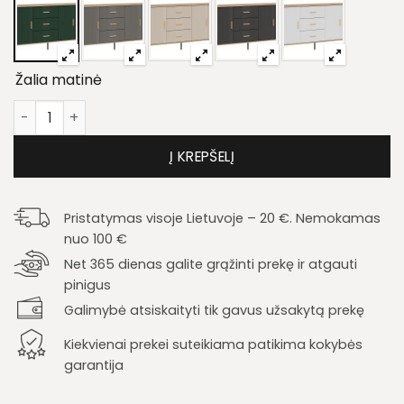
Žalia matinė
produkto kiekis: Komoda Dante DT07
Į KREPŠELĮ
Pristatymas visoje Lietuvoje – 20 €. Nemokamas
nuo 100 €
Net 365 dienas galite grąžinti prekę ir atgauti
pinigus
Galimybė atsiskaityti tik gavus užsakytą prekę
Kiekvienai prekei suteikiama patikima kokybės
garantija