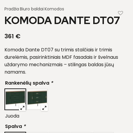
Pradžia
Biuro baldai
Komodos
KOMODA DANTE DT07
361
€
Komoda Dante DT07 su trimis stalčiais ir trimis
durelėmis, pasirinktiniais MDF fasadais ir švelnaus
uždarymo mechanizmais – stilingas baldas jūsų
namams.
Rankenėlių spalva
*
Juoda
Spalva
*