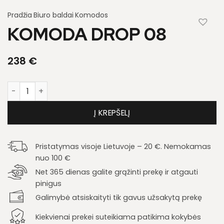
Pradžia
Biuro baldai
Komodos
KOMODA DROP 08
238
€
produkto kiekis: Komoda Drop 08
Į KREPŠELĮ
Pristatymas visoje Lietuvoje – 20 €. Nemokamas
nuo 100 €
Net 365 dienas galite grąžinti prekę ir atgauti
pinigus
Galimybė atsiskaityti tik gavus užsakytą prekę
Kiekvienai prekei suteikiama patikima kokybės