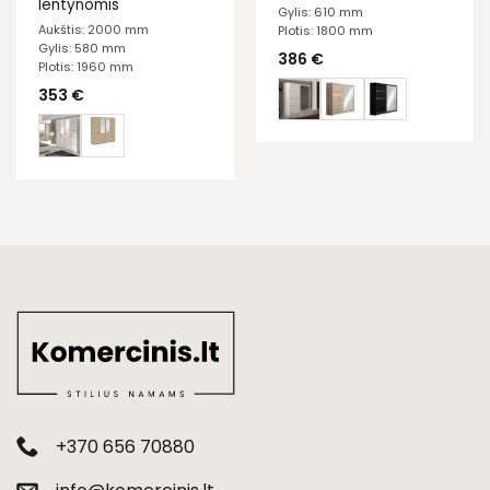
lentynomis
Gylis: 610 mm
Aukštis: 2000 mm
Plotis: 1800 mm
Gylis: 580 mm
386
€
Plotis: 1960 mm
353
€
+370 656 70880