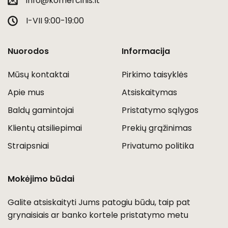
info@komercinis.lt
I-VII 9:00-19:00
Nuorodos
Informacija
Mūsų kontaktai
Pirkimo taisyklės
Apie mus
Atsiskaitymas
Baldų gamintojai
Pristatymo sąlygos
Klientų atsiliepimai
Prekių grąžinimas
Straipsniai
Privatumo politika
Mokėjimo būdai
Galite atsiskaityti Jums patogiu būdu, taip pat
grynaisiais ar banko kortele pristatymo metu