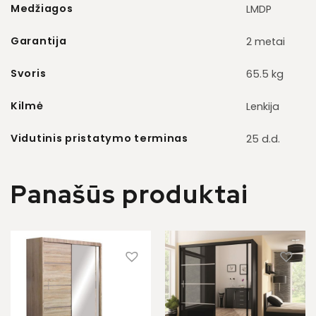
Medžiagos
LMDP
Garantija
2 metai
Svoris
65.5 kg
Kilmė
Lenkija
Vidutinis pristatymo terminas
25 d.d.
Panašūs produktai