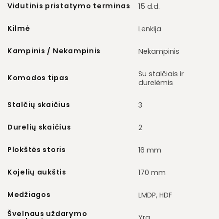
Vidutinis pristatymo terminas
15 d.d.
Kilmė
Lenkija
Kampinis / Nekampinis
Nekampinis
Su stalčiais ir
Komodos tipas
durelėmis
Stalčių skaičius
3
Durelių skaičius
2
Plokštės storis
16 mm
Kojelių aukštis
170 mm
Medžiagos
LMDP, HDF
Švelnaus uždarymo
Yra