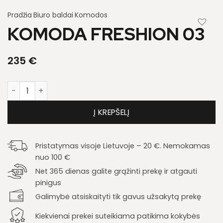
Pradžia
Biuro baldai
Komodos
KOMODA FRESHION 03
235
€
produkto kiekis: Komoda Freshion 03
Į KREPŠELĮ
Pristatymas visoje Lietuvoje – 20 €. Nemokamas
nuo 100 €
Net 365 dienas galite grąžinti prekę ir atgauti
pinigus
Galimybė atsiskaityti tik gavus užsakytą prekę
Kiekvienai prekei suteikiama patikima kokybės