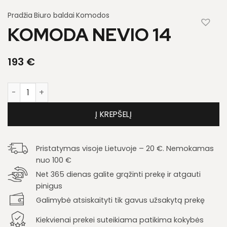
Pradžia
Biuro baldai
Komodos
KOMODA NEVIO 14
193
€
produkto kiekis: Komoda Nevio 14
Į KREPŠELĮ
Pristatymas visoje Lietuvoje – 20 €. Nemokamas
nuo 100 €
Net 365 dienas galite grąžinti prekę ir atgauti
pinigus
Galimybė atsiskaityti tik gavus užsakytą prekę
Kiekvienai prekei suteikiama patikima kokybės