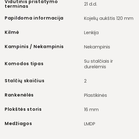
Vidutinis pristatymo
21 d.d.
terminas
Papildoma informacija
Kojelių aukštis 120 mm
Kilmė
Lenkija
Kampinis / Nekampinis
Nekampinis
Su stalčiais ir
Komodos tipas
durelėmis
Stalčių skaičius
2
Rankenėlės
Plastikinės
Plokštės storis
16 mm
Medžiagos
LMDP