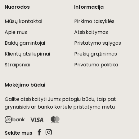
Nuorodos
Informacija
Mūsų kontaktai
Pirkimo taisyklės
Apie mus
Atsiskaitymas
Baldų gamintojai
Pristatymo sąlygos
Klientų atsiliepimai
Prekių grąžinimas
Straipsniai
Privatumo politika
Mokėjimo būdai
Galite atsiskaityti Jums patogiu būdu, taip pat
grynaisiais ar banko kortele pristatymo metu
Visa
MasterCard
Sekite mus