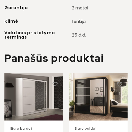
Garantija
2 metai
Kilmė
Lenkija
Vidutinis pristatymo
25 d.d.
terminas
Panašūs produktai
Biuro baldai
Biuro baldai