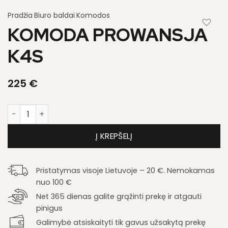
Pradžia
Biuro baldai
Komodos
KOMODA PROWANSJA
K4S
225
€
produkto kiekis: Komoda Prowansja K4S
Į KREPŠELĮ
Pristatymas visoje Lietuvoje – 20 €. Nemokamas
nuo 100 €
Net 365 dienas galite grąžinti prekę ir atgauti
pinigus
Galimybė atsiskaityti tik gavus užsakytą prekę