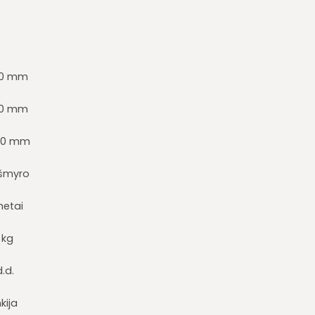
0 mm
0 mm
00 mm
šmyro
metai
 kg
d.d.
kija