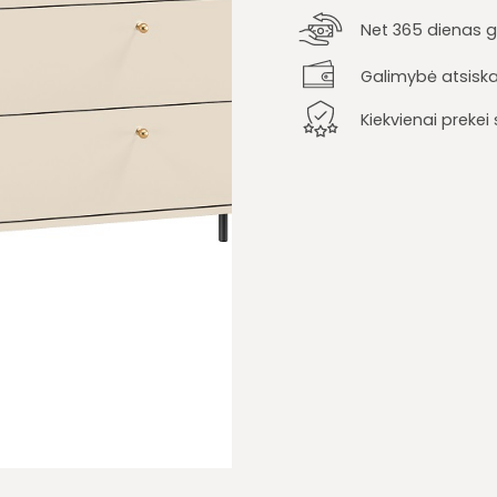
Net 365 dienas ga
Galimybė atsiska
Kiekvienai preke