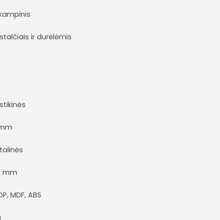
kampinis
stalčiais ir durelėmis
stikinės
 mm
talinės
0 mm
DP, MDF, ABS
a