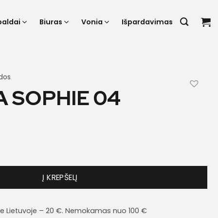
baldai
Biuras
Vonia
Išpardavimas
dos
 SOPHIE 04
a Sophie 04
Į KREPŠELĮ
je Lietuvoje – 20 €. Nemokamas nuo 100 €