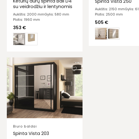
Keturių durų spinta Bali D4
Spinta Vista 250
su veidrodžiu ir lentynomis
Aukštis: 2150 mm
Gylis: 
Plotis: 2500 mm
Aukštis: 2000 mm
Gylis: 580 mm
Plotis: 1960 mm
505
€
353
€
Biuro baldai
Spinta Vista 203