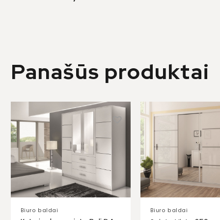
Panašūs produktai
Biuro baldai
Biuro baldai