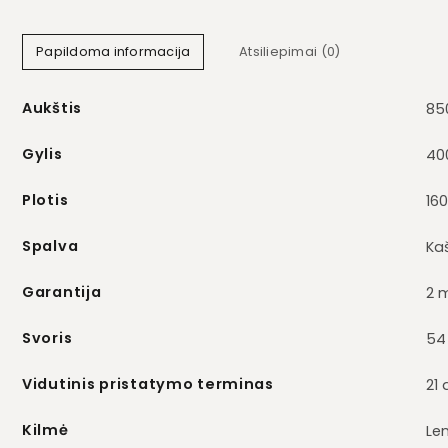
Papildoma informacija
Atsiliepimai (0)
Aukštis
85
Gylis
40
Plotis
16
Spalva
Ka
Garantija
2 
Svoris
54
Vidutinis pristatymo terminas
21 
Kilmė
Len