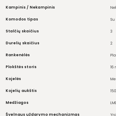
Kampinis / Nekampinis
Ne
Komodos tipas
Su 
Stalčių skaičius
3
Durelių skaičius
2
Rankenėlės
Pla
Plokštės storis
16
Kojelės
Me
Kojelių aukštis
15
Medžiagos
LM
Švelnaus uždarymo mechanizmas
Yr