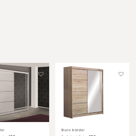
dai
Biuro baldai