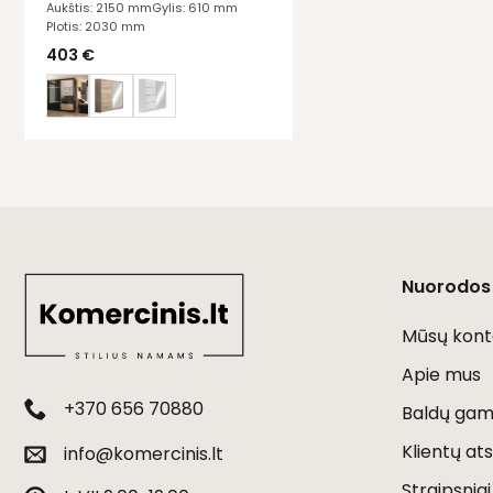
Aukštis: 2150 mm
Gylis: 610 mm
Plotis: 2030 mm
403
€
Nuorodos
Mūsų kont
Apie mus
+370 656 70880
Baldų gami
Klientų ats
info@komercinis.lt
Straipsniai