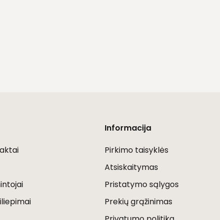
Informacija
aktai
Pirkimo taisyklės
Atsiskaitymas
ntojai
Pristatymo sąlygos
iliepimai
Prekių grąžinimas
Privatumo politika