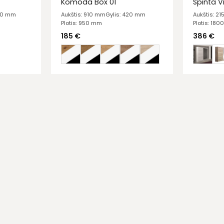
Komoda Box 01
Spinta V
610 mm
Aukštis: 910 mm
Gylis: 420 mm
Aukštis: 2
Plotis: 950 mm
Plotis: 18
185
€
386
€