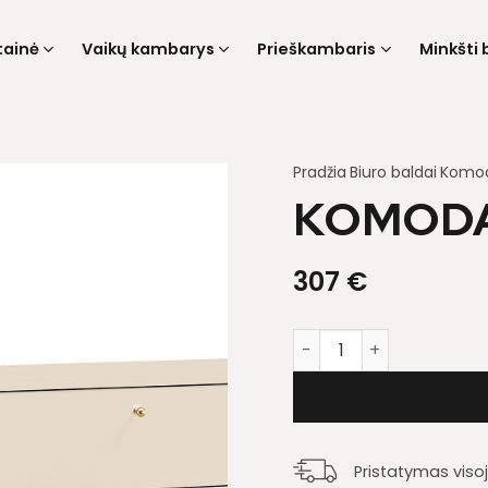
tainė
Vaikų kambarys
Prieškambaris
Minkšti 
Pradžia
Biuro baldai
Komo
KOMODA
307
€
produkto kiekis: Komod
Pristatymas viso