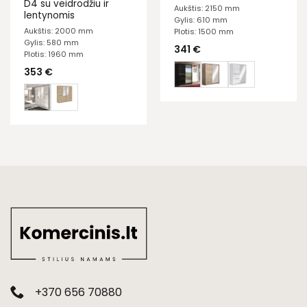
D4 su veidrodžiu ir
Aukštis: 2150 mm
lentynomis
Gylis: 610 mm
Aukštis: 2000 mm
Plotis: 1500 mm
Gylis: 580 mm
341
€
Plotis: 1960 mm
353
€
+370 656 70880