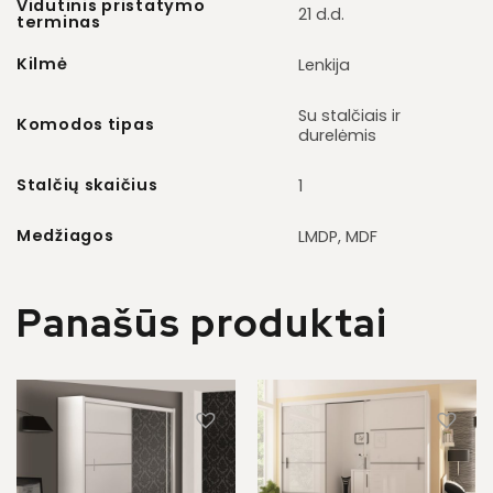
Vidutinis pristatymo
21 d.d.
terminas
Kilmė
Lenkija
Su stalčiais ir
Komodos tipas
durelėmis
Stalčių skaičius
1
Medžiagos
LMDP, MDF
Panašūs produktai