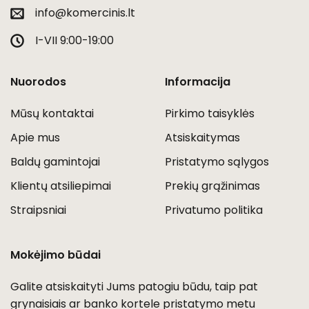
info@komercinis.lt
I-VII 9:00-19:00
Nuorodos
Informacija
Mūsų kontaktai
Pirkimo taisyklės
Apie mus
Atsiskaitymas
Baldų gamintojai
Pristatymo sąlygos
Klientų atsiliepimai
Prekių grąžinimas
Straipsniai
Privatumo politika
Mokėjimo būdai
Galite atsiskaityti Jums patogiu būdu, taip pat
grynaisiais ar banko kortele pristatymo metu