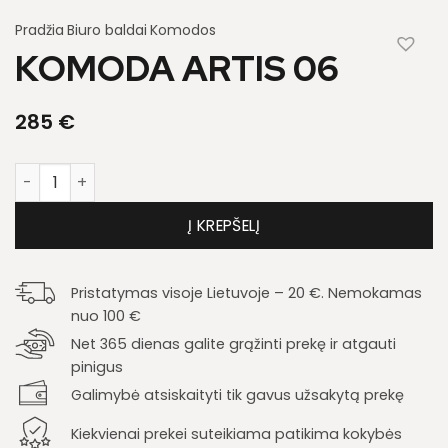
Pradžia
Biuro baldai
Komodos
KOMODA ARTIS 06
285
€
produkto kiekis: Komoda Artis 06
Į KREPŠELĮ
Pristatymas visoje Lietuvoje – 20 €. Nemokamas
nuo 100 €
Net 365 dienas galite grąžinti prekę ir atgauti
pinigus
Galimybė atsiskaityti tik gavus užsakytą prekę
Kiekvienai prekei suteikiama patikima kokybės