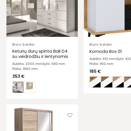
Biuro baldai
Biuro baldai
Keturių durų spinta Bali D4
Komoda Box 01
su veidrodžiu ir lentynomis
Aukštis: 910 mm
Gylis: 4
Plotis: 950 mm
Aukštis: 2000 mm
Gylis: 580 mm
Plotis: 1960 mm
185
€
353
€