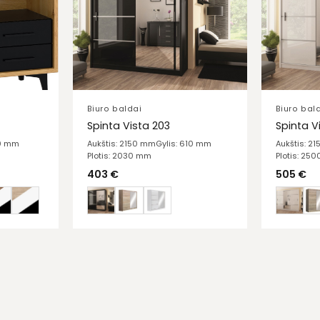
Biuro baldai
Biuro bal
Spinta Vista 203
Spinta V
20 mm
Aukštis: 2150 mm
Gylis: 610 mm
Aukštis: 2
Plotis: 2030 mm
Plotis: 25
403
€
505
€