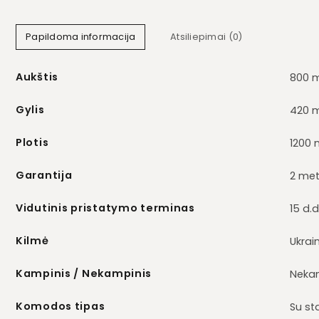
Papildoma informacija
Atsiliepimai (0)
Aukštis
800 
Gylis
420 
Plotis
1200
Garantija
2 met
Vidutinis pristatymo terminas
15 d.d
Kilmė
Ukrai
Kampinis / Nekampinis
Neka
Komodos tipas
Su sta