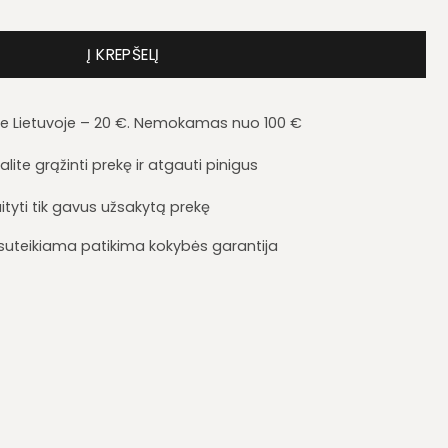
a Garant 120
Į KREPŠELĮ
je Lietuvoje – 20 €. Nemokamas nuo 100 €
lite grąžinti prekę ir atgauti pinigus
ityti tik gavus užsakytą prekę
i suteikiama patikima kokybės garantija