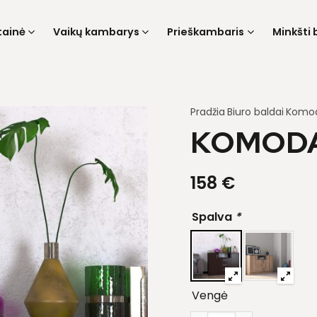
tainė
Vaikų kambarys
Prieškambaris
Minkšti 
Pradžia
Biuro baldai
Komo
KOMODA
158
€
Spalva
*
Vengė