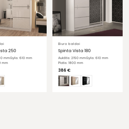
dai
Biuro baldai
ista 250
Spinta Vista 180
150 mm
Gylis: 610 mm
Aukštis: 2150 mm
Gylis: 610 mm
00 mm
Plotis: 1800 mm
386
€