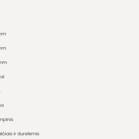
mm
mm
 mm
ai
.
na
mpinis
lčiais ir durelėmis