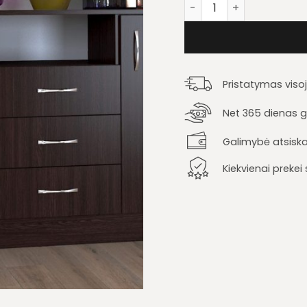
produkto kiekis: Komod
Pristatymas viso
Net 365 dienas ga
Galimybė atsiska
Kiekvienai preke