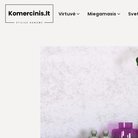
Skip
to
Virtuvė
Miegamasis
Sve
content