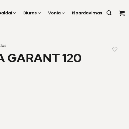
baldai
Biuras
Vonia
Išpardavimas
dos
 GARANT 120