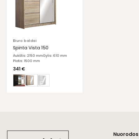
Biuro baldai
Spinta Vista 150
Aukštis: 2150 mm
Gylis: 610 mm
Plotis: 1500 mm
341
€
Nuorodos