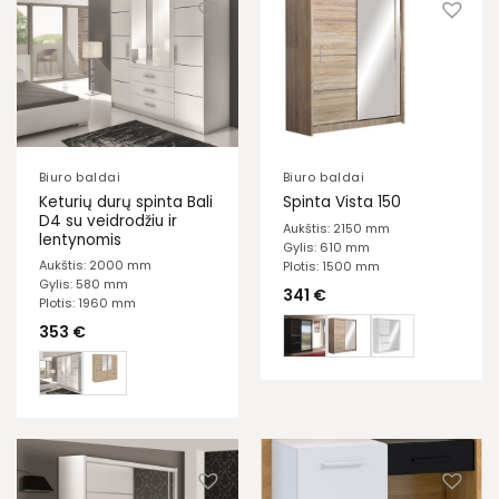
Biuro baldai
Biuro baldai
Keturių durų spinta Bali
Spinta Vista 150
D4 su veidrodžiu ir
Aukštis: 2150 mm
lentynomis
Gylis: 610 mm
Aukštis: 2000 mm
Plotis: 1500 mm
Gylis: 580 mm
341
€
Plotis: 1960 mm
353
€