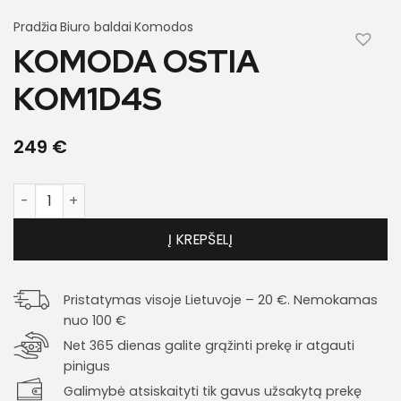
Pradžia
Biuro baldai
Komodos
KOMODA OSTIA
KOM1D4S
249
€
produkto kiekis: Komoda Ostia KOM1D4S
Į KREPŠELĮ
Pristatymas visoje Lietuvoje – 20 €. Nemokamas
nuo 100 €
Net 365 dienas galite grąžinti prekę ir atgauti
pinigus
Galimybė atsiskaityti tik gavus užsakytą prekę