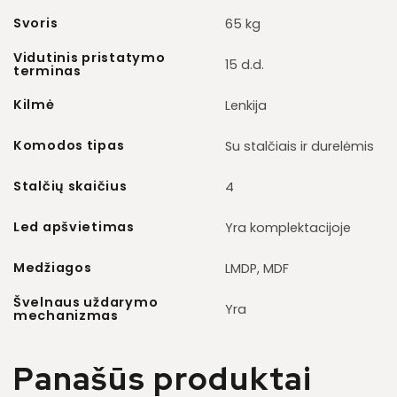
Svoris
65 kg
Vidutinis pristatymo
15 d.d.
terminas
Kilmė
Lenkija
Komodos tipas
Su stalčiais ir durelėmis
Stalčių skaičius
4
Led apšvietimas
Yra komplektacijoje
Medžiagos
LMDP, MDF
Švelnaus uždarymo
Yra
mechanizmas
Panašūs produktai