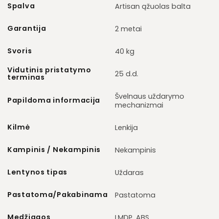
Spalva
Artisan ąžuolas balta
Garantija
2 metai
Svoris
40 kg
Vidutinis pristatymo
25 d.d.
terminas
Švelnaus uždarymo
Papildoma informacija
mechanizmai
Kilmė
Lenkija
Kampinis / Nekampinis
Nekampinis
Lentynos tipas
Uždaras
Pastatoma/Pakabinama
Pastatoma
Medžiagos
LMDP, ABS