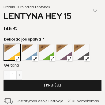
Pradžia
Biuro baldai
Lentynos
LENTYNA HEY 15
145
€
Dekoracijos spalva
*
Geltona
produkto kiekis: Lentyna Hey 15
Į KREPŠELĮ
Pristatymas visoje Lietuvoje – 20 €. Nemokamas