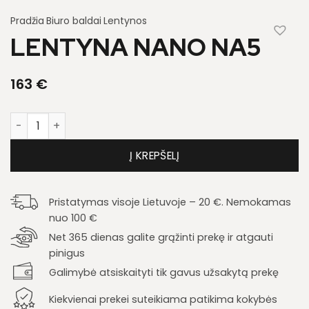
Pradžia
Biuro baldai
Lentynos
LENTYNA NANO NA5
163
€
produkto kiekis: Lentyna Nano NA5
Į KREPŠELĮ
Pristatymas visoje Lietuvoje – 20 €. Nemokamas
nuo 100 €
Net 365 dienas galite grąžinti prekę ir atgauti
pinigus
Galimybė atsiskaityti tik gavus užsakytą prekę
Kiekvienai prekei suteikiama patikima kokybės