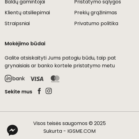
Baldų gamintojai
Pristatymo sąlygos
Klientų atsiliepimai
Prekių grąžinimas
Straipsniai
Privatumo politika
Mokėjimo būdai
Galite atsiskaityti Jums patogiu būdu, taip pat
grynaisiais ar banko kortele pristatymo metu
Visa
MasterCard
Sekite mus
Visos teisės saugomos © 2025
Sukurta -
IGSME.COM