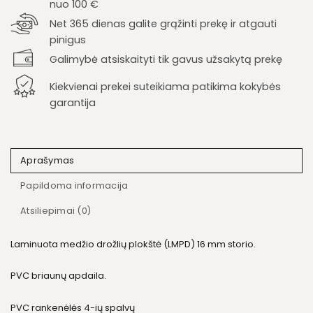
nuo 100 €
Net 365 dienas galite grąžinti prekę ir atgauti
pinigus
Galimybė atsiskaityti tik gavus užsakytą prekę
Kiekvienai prekei suteikiama patikima kokybės
garantija
Aprašymas
Papildoma informacija
Atsiliepimai (0)
Laminuota medžio drožlių plokštė (LMPD) 16 mm storio.
PVC briaunų apdaila.
PVC rankenėlės 4-ių spalvų