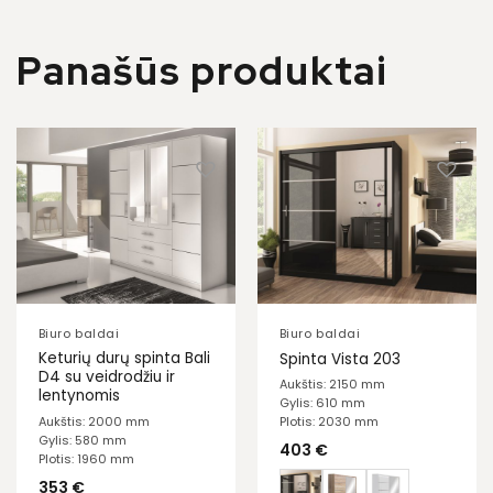
Panašūs produktai
Biuro baldai
Biuro baldai
Keturių durų spinta Bali
Spinta Vista 203
D4 su veidrodžiu ir
Aukštis: 2150 mm
lentynomis
Gylis: 610 mm
Aukštis: 2000 mm
Plotis: 2030 mm
Gylis: 580 mm
403
€
Plotis: 1960 mm
353
€