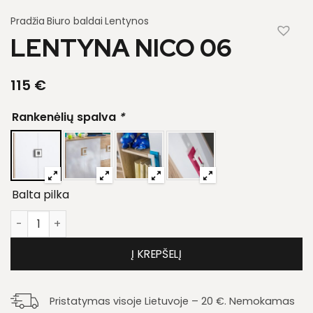
Pradžia
Biuro baldai
Lentynos
LENTYNA NICO 06
115
€
Rankenėlių spalva
*
Balta pilka
produkto kiekis: Lentyna Nico 06
Į KREPŠELĮ
Pristatymas visoje Lietuvoje – 20 €. Nemokamas