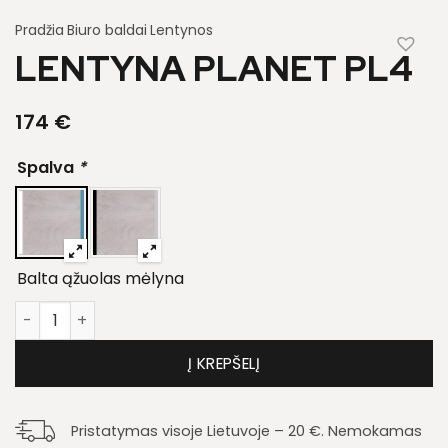
Pradžia
Biuro baldai
Lentynos
LENTYNA PLANET PL4
174
€
Spalva
*
Balta ąžuolas mėlyna
produkto kiekis: Lentyna Planet PL4
Į KREPŠELĮ
Pristatymas visoje Lietuvoje – 20 €. Nemokamas