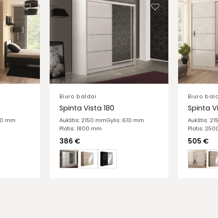
Biuro baldai
Biuro bal
Spinta Vista 180
Spinta V
610 mm
Aukštis: 2150 mm
Gylis: 610 mm
Aukštis: 2
Plotis: 1800 mm
Plotis: 25
386
€
505
€