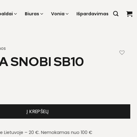
baldai
Biuras
Vonia
Išpardavimas
nos
 SNOBI SB10
a Snobi SB10
Į KREPŠELĮ
je Lietuvoje – 20 €. Nemokamas nuo 100 €