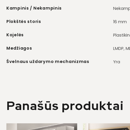
Kampinis / Nekampinis
Nekamp
Plokštės storis
16 mm
Kojelės
Plastik
Medžiagos
LMDP, M
Švelnaus uždarymo mechanizmas
Yra
Panašūs produktai