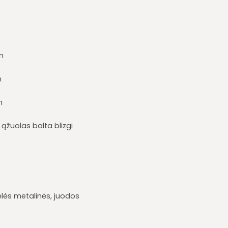
m
m
m
 ąžuolas balta blizgi
lės metalinės, juodos