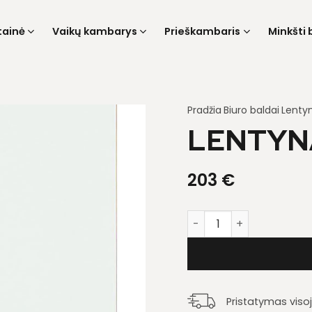
tainė
Vaikų kambarys
Prieškambaris
Minkšti 
Pradžia
Biuro baldai
Lenty
LENTYNA
203
€
produkto kiekis: Lentyn
Pristatymas viso