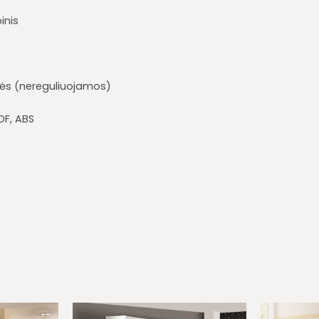
inis
inės (nereguliuojamos)
DF, ABS