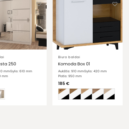
dai
Biuro baldai
ista 250
Komoda Box 01
150 mm
Gylis: 610 mm
Aukštis: 910 mm
Gylis: 420 mm
00 mm
Plotis: 950 mm
185
€