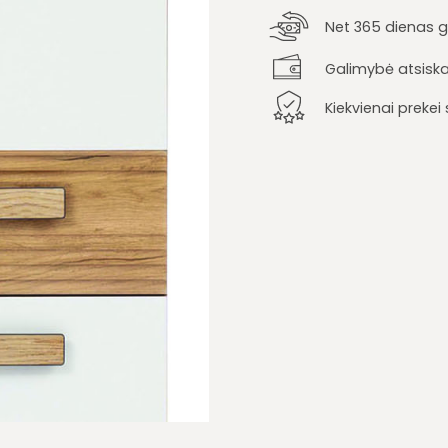
Net 365 dienas ga
Galimybė atsiska
Kiekvienai preke