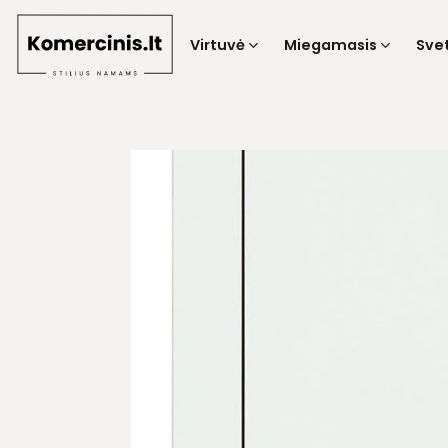
Skip
to
Virtuvė
Miegamasis
Sve
content