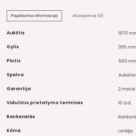
Papildoma informacija
Atsiliepimai (0)
Aukštis
1970 m
Gylis
395 m
Plotis
565 m
Spalva
Auksinis
Garantija
2 metai
Vidutinis pristatymo terminas
10 d.d.
Rankenėlės
Rankenė
Kilmė
Lenkija