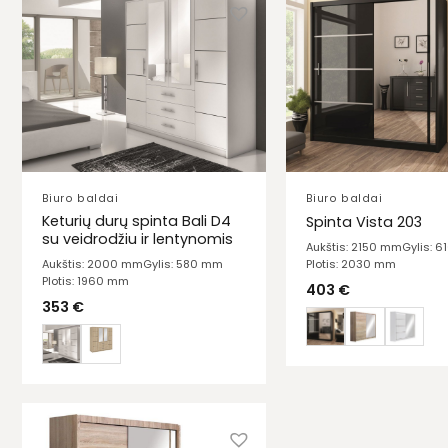
Biuro baldai
Biuro baldai
Keturių durų spinta Bali D4
Spinta Vista 203
su veidrodžiu ir lentynomis
Aukštis: 2150 mm
Gylis: 
Plotis: 2030 mm
Aukštis: 2000 mm
Gylis: 580 mm
Plotis: 1960 mm
403
€
353
€