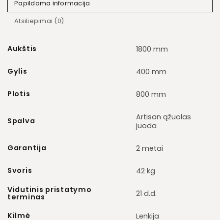
Papildoma informacija
Atsiliepimai (0)
Aukštis
1800 mm
Gylis
400 mm
Plotis
800 mm
Artisan ąžuolas
Spalva
juoda
Garantija
2 metai
Svoris
42 kg
Vidutinis pristatymo
21 d.d.
terminas
Kilmė
Lenkija