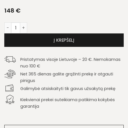
148
€
produkto kiekis: Lentyna Tris 04
Į KREPŠELĮ
Pristatymas visoje Lietuvoje – 20 €. Nemokamas
nuo 100 €
Net 365 dienas galite grąžinti prekę ir atgauti
pinigus
Galimybė atsiskaityti tik gavus užsakytą prekę
Kiekvienai prekei suteikiama patikima kokybės
garantija