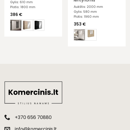
lentynomis
Gylis: 610 mm
Aukštis: 2000 mm
Plotis: 1800 mm
Gylis: 580 mm
386
€
Plotis: 1960 mm
353
€
+370 656 70880
info@komercinis.lt