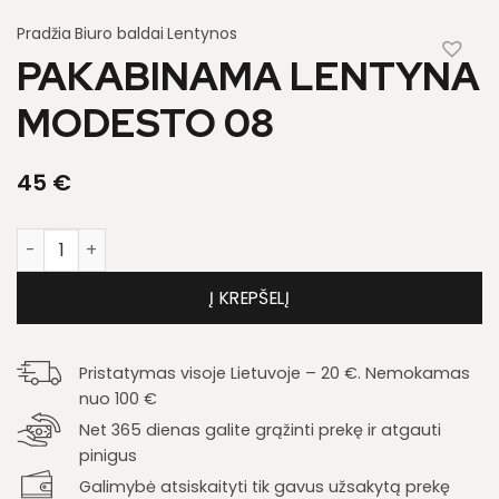
Pradžia
Biuro baldai
Lentynos
PAKABINAMA LENTYNA
MODESTO 08
45
€
produkto kiekis: Pakabinama lentyna Modesto 08
Į KREPŠELĮ
Pristatymas visoje Lietuvoje – 20 €. Nemokamas
nuo 100 €
Net 365 dienas galite grąžinti prekę ir atgauti
pinigus
Galimybė atsiskaityti tik gavus užsakytą prekę