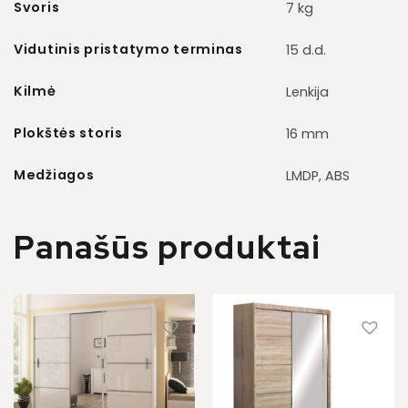
Svoris
7 kg
Vidutinis pristatymo terminas
15 d.d.
Kilmė
Lenkija
Plokštės storis
16 mm
Medžiagos
LMDP, ABS
Panašūs produktai