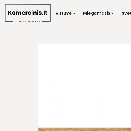
Skip
to
Virtuvė
Miegamasis
Sve
content