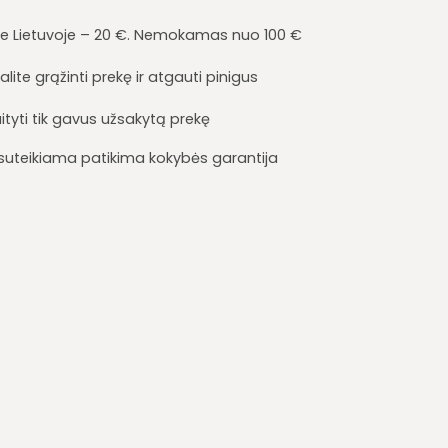
je Lietuvoje – 20 €. Nemokamas nuo 100 €
lite grąžinti prekę ir atgauti pinigus
ityti tik gavus užsakytą prekę
i suteikiama patikima kokybės garantija