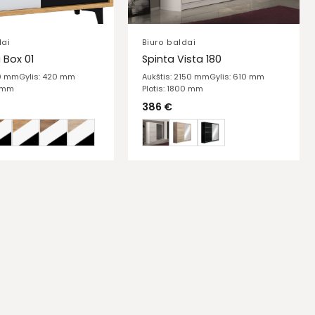
dai
Biuro baldai
Box 01
Spinta Vista 180
10 mm
Gylis: 420 mm
Aukštis: 2150 mm
Gylis: 610 mm
0 mm
Plotis: 1800 mm
386
€