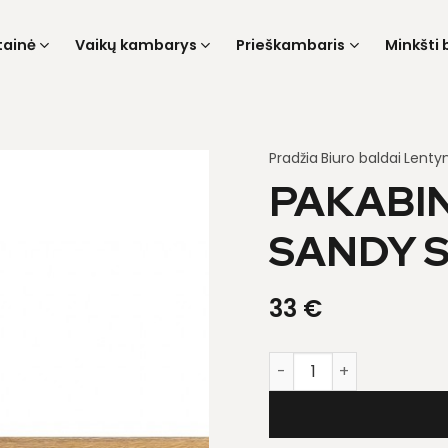
tainė
Vaikų kambarys
Prieškambaris
Minkšti 
Pradžia
Biuro baldai
Lenty
PAKABI
SANDY 
33
€
produkto kiekis: Pakab