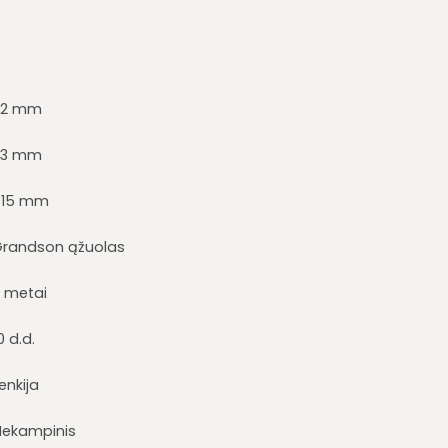
22 mm
23 mm
915 mm
Grandson ąžuolas
2 metai
0 d.d.
enkija
Nekampinis