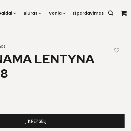
baldai
Biuras
Vonia
Išpardavimas
nos
NAMA LENTYNA
S8
inama lentyna Sandy S8
Į KREPŠELĮ