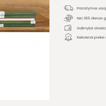
Pristatymas viso
Net 365 dienas ga
Galimybė atsiska
Kiekvienai preke