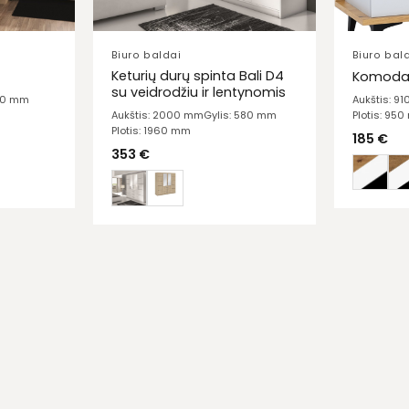
Biuro baldai
Biuro bal
Keturių durų spinta Bali D4
Komoda 
su veidrodžiu ir lentynomis
610 mm
Aukštis: 9
Plotis: 95
Aukštis: 2000 mm
Gylis: 580 mm
Plotis: 1960 mm
185
€
353
€