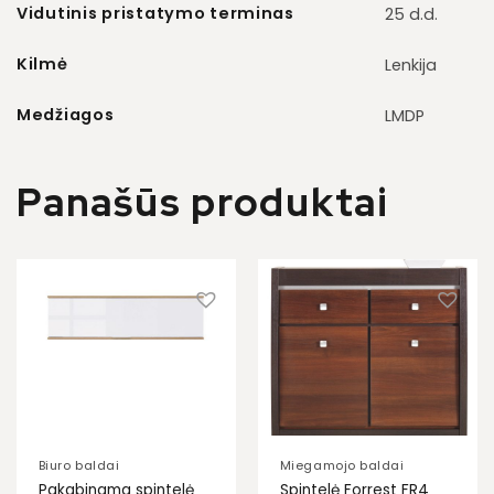
Vidutinis pristatymo terminas
25 d.d.
Kilmė
Lenkija
Medžiagos
LMDP
Panašūs produktai
Biuro baldai
Miegamojo baldai
Pakabinama spintelė
Spintelė Forrest FR4