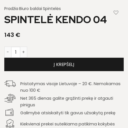
Pradžia
Biuro baldai
Spintelės
SPINTELĖ KENDO 04
143
€
produkto kiekis: Spintelė Kendo 04
Į KREPŠELĮ
Pristatymas visoje Lietuvoje – 20 €. Nemokamas
nuo 100 €
Net 365 dienas galite grąžinti prekę ir atgauti
pinigus
Galimybė atsiskaityti tik gavus užsakytą prekę
Kiekvienai prekei suteikiama patikima kokybės