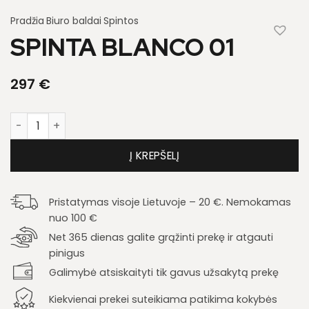
Pradžia
Biuro baldai
Spintos
SPINTA BLANCO 01
297
€
produkto kiekis: Spinta Blanco 01
Į KREPŠELĮ
Pristatymas visoje Lietuvoje – 20 €. Nemokamas
nuo 100 €
Net 365 dienas galite grąžinti prekę ir atgauti
pinigus
Galimybė atsiskaityti tik gavus užsakytą prekę
Kiekvienai prekei suteikiama patikima kokybės