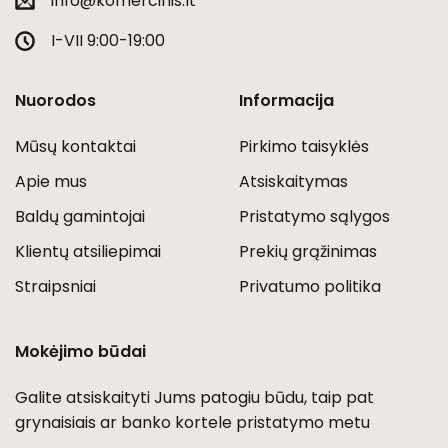
info@komercinis.lt
I-VII 9:00-19:00
Nuorodos
Informacija
Mūsų kontaktai
Pirkimo taisyklės
Apie mus
Atsiskaitymas
Baldų gamintojai
Pristatymo sąlygos
Klientų atsiliepimai
Prekių grąžinimas
Straipsniai
Privatumo politika
Mokėjimo būdai
Galite atsiskaityti Jums patogiu būdu, taip pat
grynaisiais ar banko kortele pristatymo metu