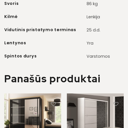
Svoris
86 kg
Kilmė
Lenkija
Vidutinis pristatymo terminas
25 d.d.
Lentynos
Yra
Spintos durys
Varstomos
Panašūs produktai