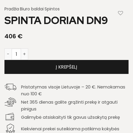
Pradžia
Biuro baldai
Spintos
SPINTA DORIAN DN9
406
€
produkto kiekis: Spinta Dorian DN9
Į KREPŠELĮ
Pristatymas visoje Lietuvoje – 20 €. Nemokamas
nuo 100 €
Net 365 dienas galite grąžinti prekę ir atgauti
pinigus
Galimybė atsiskaityti tik gavus užsakytą prekę
Kiekvienai prekei suteikiama patikima kokybės