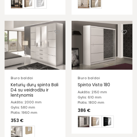
Biuro baldai
Biuro baldai
Keturių durų spinta Bali
Spinta Vista 180
D4 su veidrodžiu ir
Aukštis: 2150 mm
lentynomis
Gylis: 610 mm
Aukštis: 2000 mm
Plotis: 1800 mm
Gylis: 580 mm
386
€
Plotis: 1960 mm
353
€