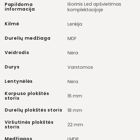
Išorinis Led apšvietimas
Papildoma
informacija
komplektacijoje
Kilmė
Lenkija
Durelių medžiaga
MDF
Veidrodis
Nėra
Durys
Varstomos
Lentynėlės
Nėra
Korpuso plokštės
16 mm
storis
Durelių plokštės storis
18 mm
Viršutinės plokštės
22 mm
storis
Medžiagos
LMDP