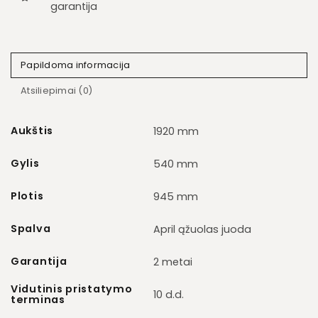
garantija
Papildoma informacija
Atsiliepimai (0)
Aukštis
1920 mm
Gylis
540 mm
Plotis
945 mm
Spalva
April ąžuolas juoda
Garantija
2 metai
Vidutinis pristatymo
10 d.d.
terminas