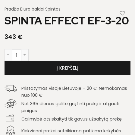
Pradžia
Biuro baldai
Spintos
SPINTA EFFECT EF-3-20
343
€
produkto kiekis: Spinta Effect EF-3-20
Į KREPŠELĮ
Pristatymas visoje Lietuvoje – 20 €. Nemokamas
nuo 100 €
Net 365 dienas galite grąžinti prekę ir atgauti
pinigus
Galimybė atsiskaityti tik gavus užsakytą prekę
Kiekvienai prekei suteikiama patikima kokybės