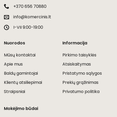
+370 656 70880
info@komercinis.lt
I-VII 9:00-19:00
Nuorodos
Informacija
Mūsų kontaktai
Pirkimo taisyklės
Apie mus
Atsiskaitymas
Baldų gamintojai
Pristatymo sąlygos
Klientų atsiliepimai
Prekių grąžinimas
Straipsniai
Privatumo politika
Mokėjimo būdai