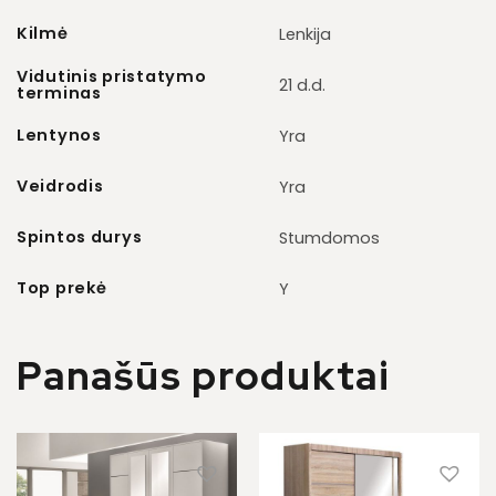
Kilmė
Lenkija
Vidutinis pristatymo
21 d.d.
terminas
Lentynos
Yra
Veidrodis
Yra
Spintos durys
Stumdomos
Top prekė
Y
Panašūs produktai