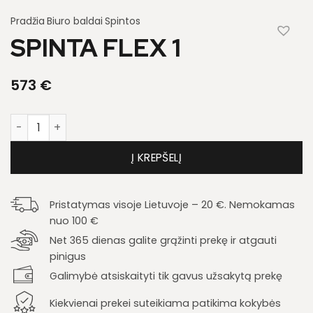
Pradžia
Biuro baldai
Spintos
SPINTA FLEX 1
573
€
produkto kiekis: Spinta Flex 1
Į KREPŠELĮ
Pristatymas visoje Lietuvoje – 20 €. Nemokamas
nuo 100 €
Net 365 dienas galite grąžinti prekę ir atgauti
pinigus
Galimybė atsiskaityti tik gavus užsakytą prekę
Kiekvienai prekei suteikiama patikima kokybės