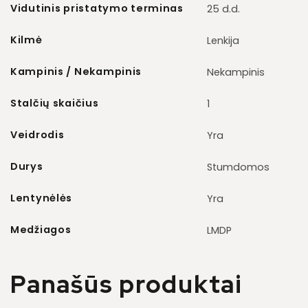
Vidutinis pristatymo terminas
25 d.d.
Kilmė
Lenkija
Kampinis / Nekampinis
Nekampinis
Stalčių skaičius
1
Veidrodis
Yra
Durys
Stumdomos
Lentynėlės
Yra
Medžiagos
LMDP
Panašūs produktai