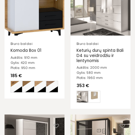
Biuro baldai
Biuro baldai
Keturių durų spinta Bali
Komoda Box 01
D4 su veidrodžiu ir
Aukštis: 910 mm
lentynomis
Gylis: 420 mm
Aukštis: 2000 mm
Plotis: 950 mm
Gylis: 580 mm
185
€
Plotis: 1960 mm
353
€