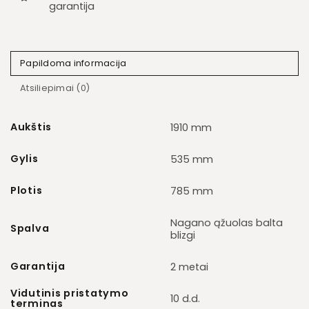
garantija
Papildoma informacija
Atsiliepimai (0)
Aukštis
1910 mm
Gylis
535 mm
Plotis
785 mm
Nagano ąžuolas balta
Spalva
blizgi
Garantija
2 metai
Vidutinis pristatymo
10 d.d.
terminas