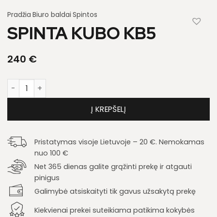
Pradžia
Biuro baldai
Spintos
SPINTA KUBO KB5
240
€
produkto kiekis: Spinta Kubo KB5
Į KREPŠELĮ
Pristatymas visoje Lietuvoje – 20 €. Nemokamas
nuo 100 €
Net 365 dienas galite grąžinti prekę ir atgauti
pinigus
Galimybė atsiskaityti tik gavus užsakytą prekę
Kiekvienai prekei suteikiama patikima kokybės