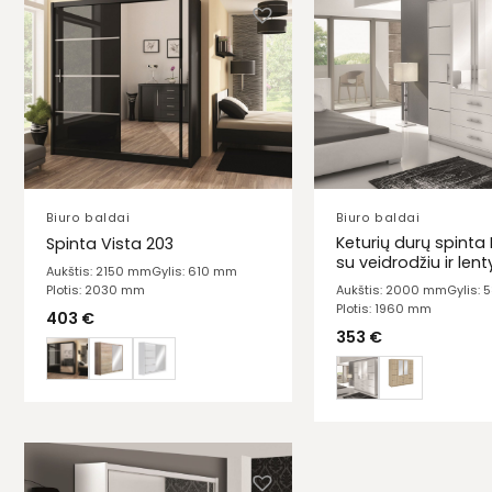
Biuro baldai
Biuro baldai
Keturių durų spinta 
Spinta Vista 203
su veidrodžiu ir len
Aukštis: 2150 mm
Gylis: 610 mm
Plotis: 2030 mm
Aukštis: 2000 mm
Gylis:
Plotis: 1960 mm
403
€
353
€