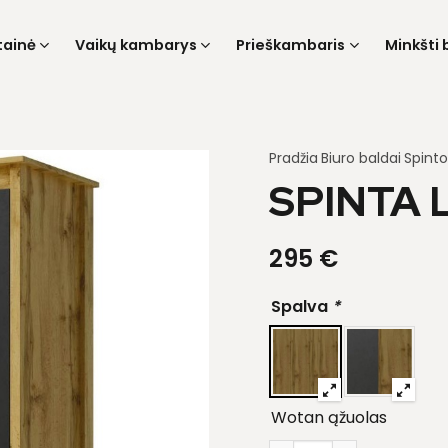
tainė
Vaikų kambarys
Prieškambaris
Minkšti 
Pradžia
Biuro baldai
Spinto
SPINTA 
295
€
Spalva
*
Wotan ąžuolas