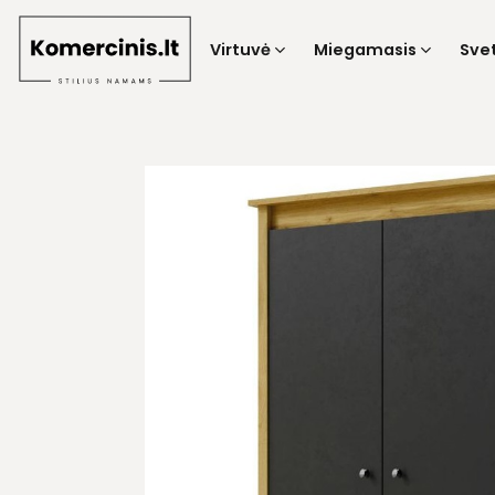
Skip
to
Virtuvė
Miegamasis
Sve
content