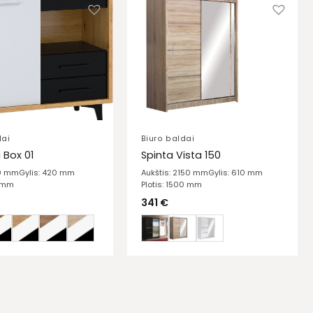
dai
Biuro baldai
Box 01
Spinta Vista 150
10 mm
Gylis: 420 mm
Aukštis: 2150 mm
Gylis: 610 mm
0 mm
Plotis: 1500 mm
341
€