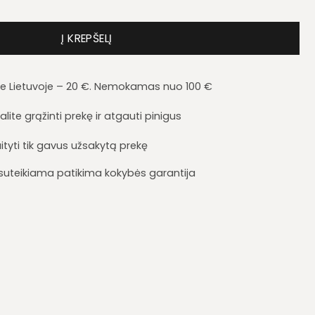
Luna LN1
Į KREPŠELĮ
je Lietuvoje – 20 €. Nemokamas nuo 100 €
lite grąžinti prekę ir atgauti pinigus
ityti tik gavus užsakytą prekę
i suteikiama patikima kokybės garantija