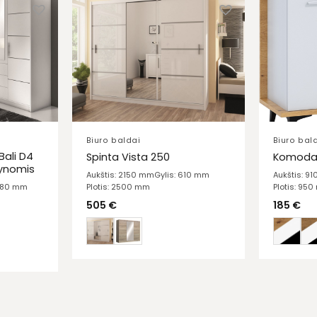
Biuro baldai
Biuro bal
Bali D4
Spinta Vista 250
Komoda 
tynomis
Aukštis: 2150 mm
Gylis: 610 mm
Aukštis: 9
Plotis: 2500 mm
Plotis: 95
 580 mm
505
€
185
€