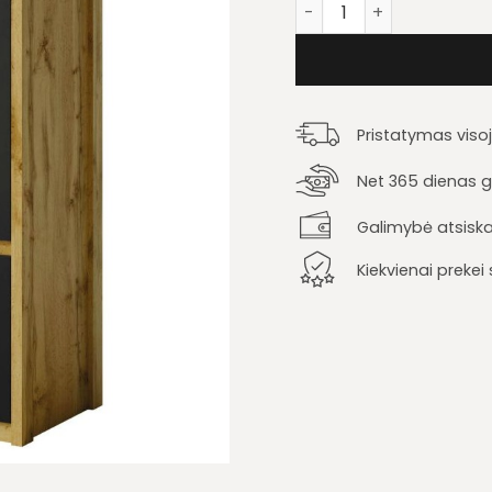
produkto kiekis: Spinta 
Pristatymas viso
Net 365 dienas ga
Galimybė atsiska
Kiekvienai preke