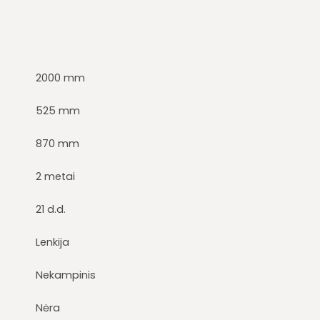
2000 mm
525 mm
870 mm
2 metai
21 d.d.
Lenkija
Nekampinis
Nėra