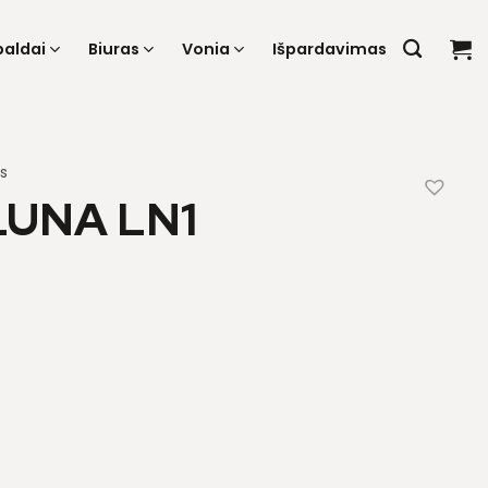
baldai
Biuras
Vonia
Išpardavimas
s
LUNA LN1