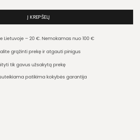
 Malibu 250
Į KREPŠELĮ
je Lietuvoje – 20 €. Nemokamas nuo 100 €
lite grąžinti prekę ir atgauti pinigus
ityti tik gavus užsakytą prekę
i suteikiama patikima kokybės garantija