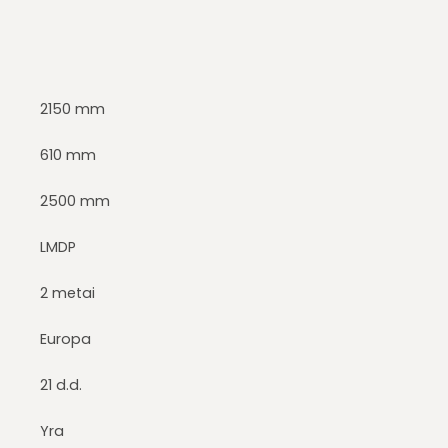
2150 mm
610 mm
2500 mm
LMDP
2 metai
Europa
21 d.d.
Yra