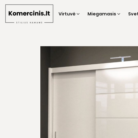
Skip
to
Virtuvė
Miegamasis
Sve
content