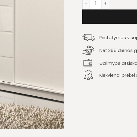
produkto kiekis: Spinta
Pristatymas viso
Net 365 dienas ga
Galimybė atsiska
Kiekvienai preke