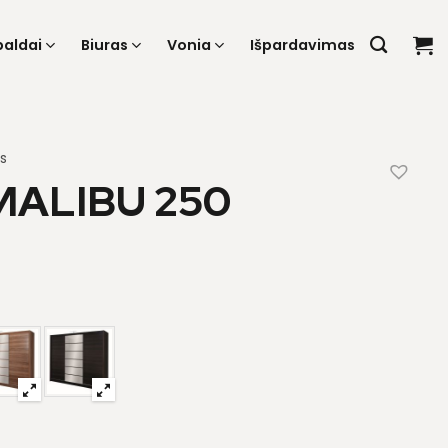
baldai
Biuras
Vonia
Išpardavimas
s
MALIBU 250