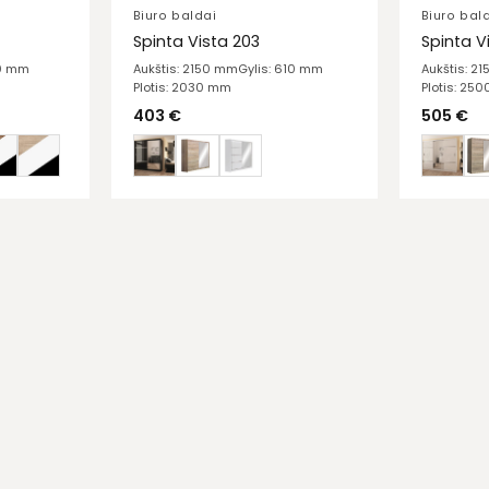
Biuro baldai
Biuro bal
Spinta Vista 203
Spinta V
20 mm
Aukštis: 2150 mm
Gylis: 610 mm
Aukštis: 2
Plotis: 2030 mm
Plotis: 25
403
€
505
€