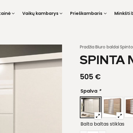
tainė
Vaikų kambarys
Prieškambaris
Minkšti 
Pradžia
Biuro baldai
Spinto
SPINTA 
505
€
Spalva
*
Balta baltas stiklas