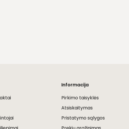
Informacija
aktai
Pirkimo taisyklės
Atsiskaitymas
ntojai
Pristatymo sąlygos
iliepimai
Prekių grąžinimas