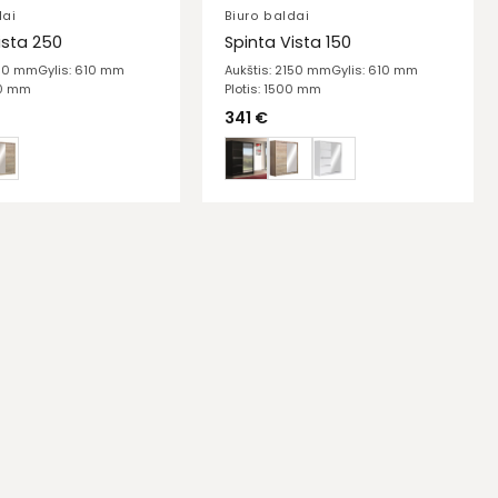
dai
Biuro baldai
ista 250
Spinta Vista 150
150 mm
Gylis: 610 mm
Aukštis: 2150 mm
Gylis: 610 mm
00 mm
Plotis: 1500 mm
341
€