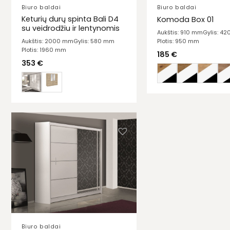
Biuro baldai
Biuro baldai
Keturių durų spinta Bali D4
Komoda Box 01
su veidrodžiu ir lentynomis
Aukštis: 910 mm
Gylis: 4
Plotis: 950 mm
Aukštis: 2000 mm
Gylis: 580 mm
Plotis: 1960 mm
185
€
353
€
Biuro baldai