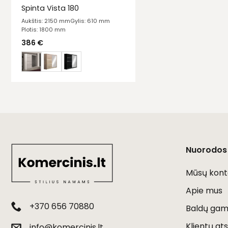
Spinta Vista 180
Aukštis: 2150 mm
Gylis: 610 mm
Plotis: 1800 mm
386
€
Nuorodos
Mūsų kont
Apie mus
+370 656 70880
Baldų gami
Klientų ats
info@komercinis.lt