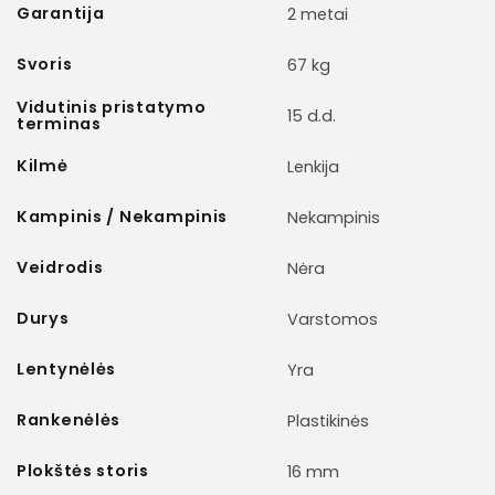
Garantija
2 metai
Svoris
67 kg
Vidutinis pristatymo
15 d.d.
terminas
Kilmė
Lenkija
Kampinis / Nekampinis
Nekampinis
Veidrodis
Nėra
Durys
Varstomos
Lentynėlės
Yra
Rankenėlės
Plastikinės
Plokštės storis
16 mm