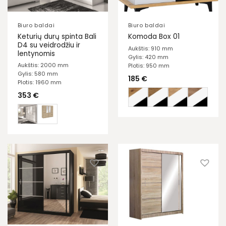
Biuro baldai
Biuro baldai
Keturių durų spinta Bali
Komoda Box 01
D4 su veidrodžiu ir
Aukštis: 910 mm
lentynomis
Gylis: 420 mm
Aukštis: 2000 mm
Plotis: 950 mm
Gylis: 580 mm
185
€
Plotis: 1960 mm
353
€