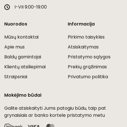
I-VII 9:00-19:00
Nuorodos
Informacija
Mūsų kontaktai
Pirkimo taisyklės
Apie mus
Atsiskaitymas
Baldų gamintojai
Pristatymo sąlygos
Klientų atsiliepimai
Prekių grąžinimas
Straipsniai
Privatumo politika
Mokėjimo būdai
Galite atsiskaityti Jums patogiu būdu, taip pat
grynaisiais ar banko kortele pristatymo metu
Visa
MasterCard