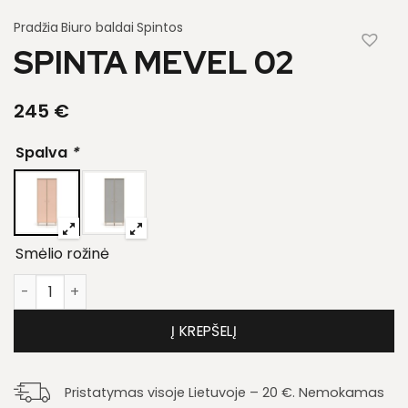
Pradžia
Biuro baldai
Spintos
SPINTA MEVEL 02
245
€
Spalva
*
Smėlio rožinė
produkto kiekis: Spinta Mevel 02
Į KREPŠELĮ
Pristatymas visoje Lietuvoje – 20 €. Nemokamas