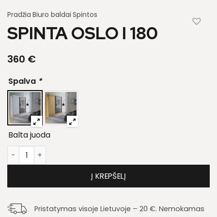
Pradžia
Biuro baldai
Spintos
SPINTA OSLO I 180
360
€
Spalva
*
Balta juoda
produkto kiekis: Spinta Oslo I 180
Į KREPŠELĮ
Pristatymas visoje Lietuvoje – 20 €. Nemokamas