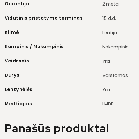
Garantija
2 metai
Vidutinis pristatymo terminas
15 d.d.
Kilmė
Lenkija
Kampinis / Nekampinis
Nekampinis
Veidrodis
Yra
Durys
Varstomos
Lentynėlės
Yra
Medžiagos
LMDP
Panašūs produktai