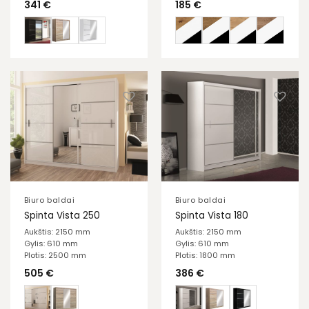
341
€
185
€
Biuro baldai
Biuro baldai
Spinta Vista 250
Spinta Vista 180
Aukštis: 2150 mm
Aukštis: 2150 mm
Gylis: 610 mm
Gylis: 610 mm
Plotis: 2500 mm
Plotis: 1800 mm
505
€
386
€