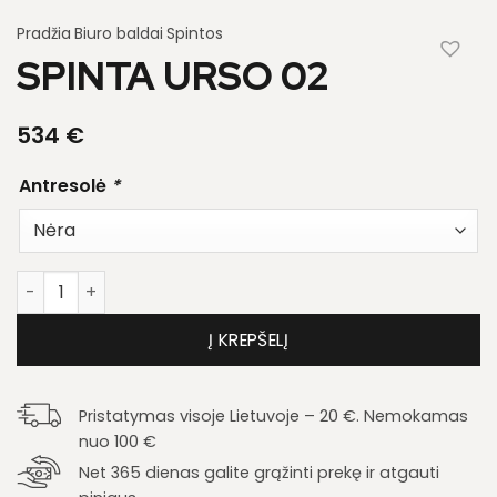
Pradžia
Biuro baldai
Spintos
SPINTA URSO 02
534
€
Antresolė
*
produkto kiekis: Spinta Urso 02
Į KREPŠELĮ
Pristatymas visoje Lietuvoje – 20 €. Nemokamas
nuo 100 €
Net 365 dienas galite grąžinti prekę ir atgauti