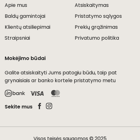
Apie mus
Atsiskaitymas
Baldų gamintojai
Pristatymo sąlygos
Klientų atsiliepimai
Prekių grąžinimas
Straipsniai
Privatumo politika
Mokėjimo būdai
Galite atsiskaityti Jums patogiu būdu, taip pat
grynaisiais ar banko kortele pristatymo metu
Visa
MasterCard
Sekite mus
Visos teisės saugomos © 2025