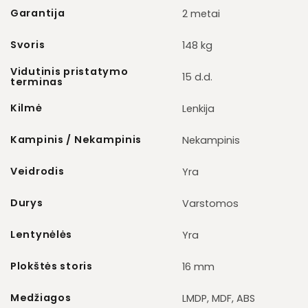
Garantija
2 metai
Svoris
148 kg
Vidutinis pristatymo
15 d.d.
terminas
Kilmė
Lenkija
Kampinis / Nekampinis
Nekampinis
Veidrodis
Yra
Durys
Varstomos
Lentynėlės
Yra
Plokštės storis
16 mm
Medžiagos
LMDP, MDF, ABS