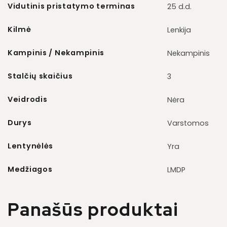
Vidutinis pristatymo terminas
25 d.d.
Kilmė
Lenkija
Kampinis / Nekampinis
Nekampinis
Stalčių skaičius
3
Veidrodis
Nėra
Durys
Varstomos
Lentynėlės
Yra
Medžiagos
LMDP
Panašūs produktai