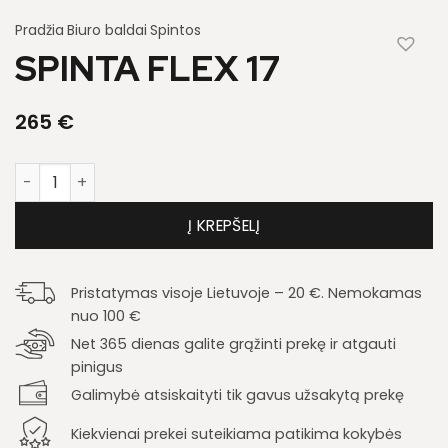
Pradžia
Biuro baldai
Spintos
SPINTA FLEX 17
265
€
produkto kiekis: Spinta Flex 17
Į KREPŠELĮ
Pristatymas visoje Lietuvoje – 20 €. Nemokamas
nuo 100 €
Net 365 dienas galite grąžinti prekę ir atgauti
pinigus
Galimybė atsiskaityti tik gavus užsakytą prekę
Kiekvienai prekei suteikiama patikima kokybės