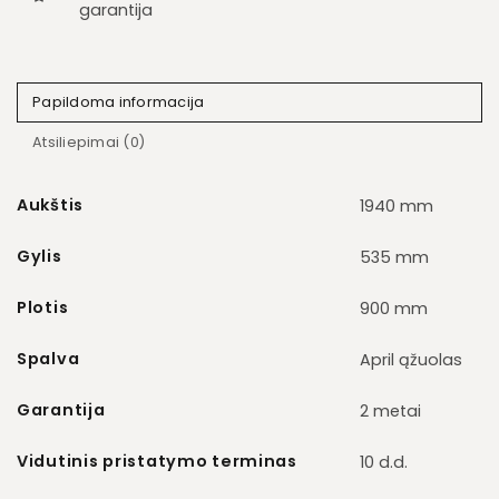
garantija
Papildoma informacija
Atsiliepimai (0)
Aukštis
1940 mm
Gylis
535 mm
Plotis
900 mm
Spalva
April ąžuolas
Garantija
2 metai
Vidutinis pristatymo terminas
10 d.d.