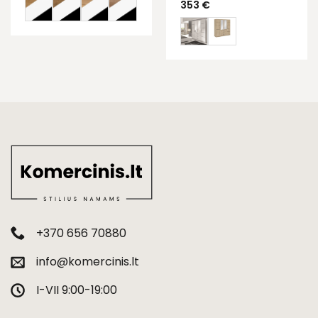
353
€
+370 656 70880
info@komercinis.lt
I-VII 9:00-19:00