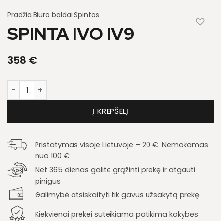
Pradžia
Biuro baldai
Spintos
SPINTA IVO IV9
358
€
produkto kiekis: Spinta Ivo IV9
Į KREPŠELĮ
Pristatymas visoje Lietuvoje – 20 €. Nemokamas
nuo 100 €
Net 365 dienas galite grąžinti prekę ir atgauti
pinigus
Galimybė atsiskaityti tik gavus užsakytą prekę
Kiekvienai prekei suteikiama patikima kokybės