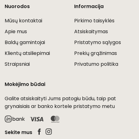
Nuorodos
Informacija
Mūsų kontaktai
Pirkimo taisyklės
Apie mus
Atsiskaitymas
Baldų gamintojai
Pristatymo sąlygos
Klientų atsiliepimai
Prekių grąžinimas
Straipsniai
Privatumo politika
Mokėjimo būdai
Galite atsiskaityti Jums patogiu būdu, taip pat
grynaisiais ar banko kortele pristatymo metu
Visa
MasterCard
Sekite mus