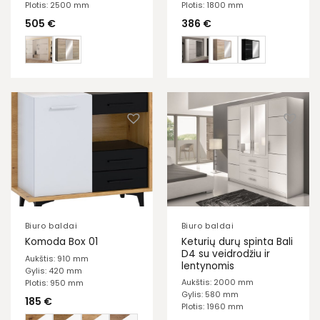
Plotis: 2500 mm
Plotis: 1800 mm
505
€
386
€
Biuro baldai
Biuro baldai
Keturių durų spinta Bali
Komoda Box 01
D4 su veidrodžiu ir
Aukštis: 910 mm
lentynomis
Gylis: 420 mm
Aukštis: 2000 mm
Plotis: 950 mm
Gylis: 580 mm
185
€
Plotis: 1960 mm