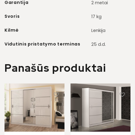
Garantija
2 metai
Svoris
17 kg
Kilmė
Lenkija
Vidutinis pristatymo terminas
25 d.d.
Panašūs produktai