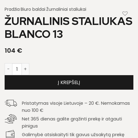
Pradžia
Biuro baldai
Žurnaliniai staliukai
ŽURNALINIS STALIUKAS
BLANCO 13
104
€
produkto kiekis: Žurnalinis staliukas Blanco 13
Į KREPŠELĮ
Pristatymas visoje Lietuvoje – 20 €. Nemokamas
nuo 100 €
Net 365 dienas galite grąžinti prekę ir atgauti
pinigus
Galimybė atsiskaityti tik gavus užsakytą prekę