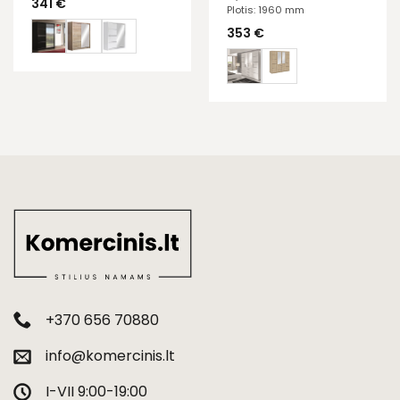
341
€
Plotis: 1960 mm
353
€
+370 656 70880
info@komercinis.lt
I-VII 9:00-19:00