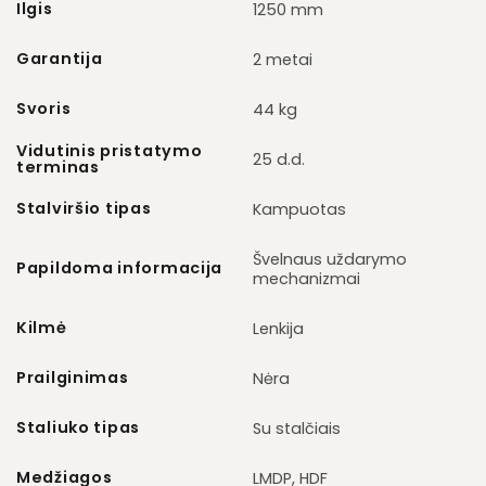
Ilgis
1250 mm
Garantija
2 metai
Svoris
44 kg
Vidutinis pristatymo
25 d.d.
terminas
Stalviršio tipas
Kampuotas
Švelnaus uždarymo
Papildoma informacija
mechanizmai
Kilmė
Lenkija
Prailginimas
Nėra
Staliuko tipas
Su stalčiais
Medžiagos
LMDP, HDF