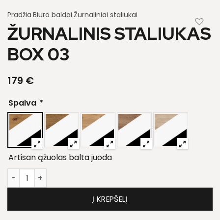
Pradžia
Biuro baldai
Žurnaliniai staliukai
ŽURNALINIS STALIUKAS
BOX 03
179
€
Spalva
*
Artisan ąžuolas balta juoda
produkto kiekis: Žurnalinis staliukas Box 03
Į KREPŠELĮ