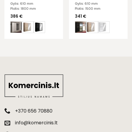
Gylis: 610 mm
Gylis: 610 mm
Plotis: 1800 mm
Plotis: 1500 mm
386
€
341
€
+370 656 70880
info@komercinis.lt