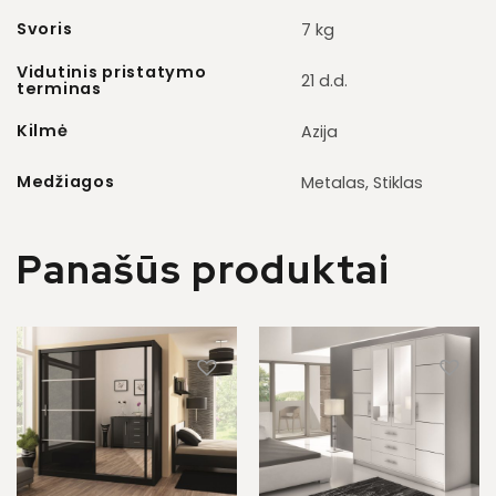
Svoris
7 kg
Vidutinis pristatymo
21 d.d.
terminas
Kilmė
Azija
Medžiagos
Metalas, Stiklas
Panašūs produktai