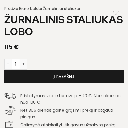
Pradžia
Biuro baldai
Žurnaliniai staliukai
ŽURNALINIS STALIUKAS
LOBO
115
€
produkto kiekis: Žurnalinis staliukas Lobo
Į KREPŠELĮ
Pristatymas visoje Lietuvoje – 20 €. Nemokamas
nuo 100 €
Net 365 dienas galite grąžinti prekę ir atgauti
pinigus
Galimybė atsiskaityti tik gavus užsakytą prekę