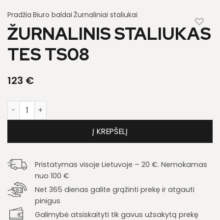
Pradžia
Biuro baldai
Žurnaliniai staliukai
ŽURNALINIS STALIUKAS
TES TS08
123
€
produkto kiekis: Žurnalinis staliukas Tes TS08
Į KREPŠELĮ
Pristatymas visoje Lietuvoje – 20 €. Nemokamas
nuo 100 €
Net 365 dienas galite grąžinti prekę ir atgauti
pinigus
Galimybė atsiskaityti tik gavus užsakytą prekę