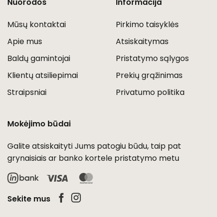
Nuorodos
Informacija
Mūsų kontaktai
Pirkimo taisyklės
Apie mus
Atsiskaitymas
Baldų gamintojai
Pristatymo sąlygos
Klientų atsiliepimai
Prekių grąžinimas
Straipsniai
Privatumo politika
Mokėjimo būdai
Galite atsiskaityti Jums patogiu būdu, taip pat
grynaisiais ar banko kortele pristatymo metu
Visa
MasterCard
Sekite mus