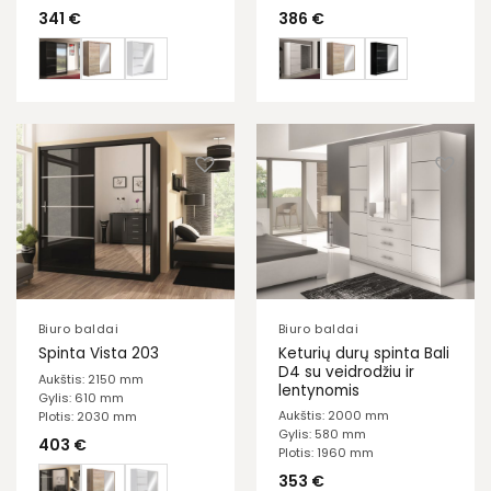
341
€
386
€
Biuro baldai
Biuro baldai
Keturių durų spinta Bali
Spinta Vista 203
D4 su veidrodžiu ir
Aukštis: 2150 mm
lentynomis
Gylis: 610 mm
Aukštis: 2000 mm
Plotis: 2030 mm
Gylis: 580 mm
403
€
Plotis: 1960 mm
353
€