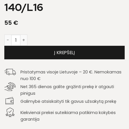
140/L16
55
€
produkto kiekis: Grotelės BRW 140/L16
Į KREPŠELĮ
Pristatymas visoje Lietuvoje – 20 €. Nemokamas
nuo 100 €
Net 365 dienas galite grąžinti prekę ir atgauti
pinigus
Galimybė atsiskaityti tik gavus užsakytą prekę
Kiekvienai prekei suteikiama patikima kokybės
garantija