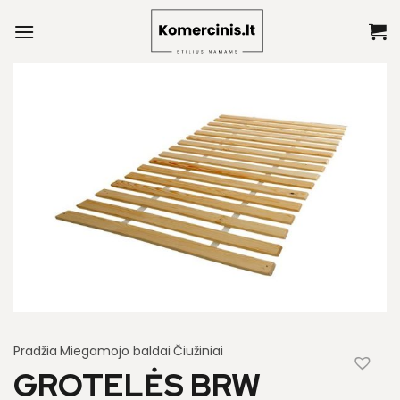
Skip
to
content
Pradžia
Miegamojo baldai
Čiužiniai
GROTELĖS BRW