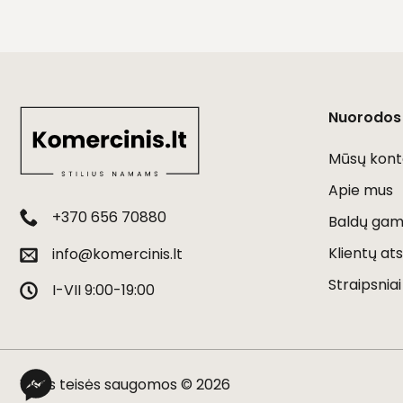
Nuorodos
Mūsų kont
Apie mus
+370 656 70880
Baldų gami
Klientų ats
info@komercinis.lt
Straipsniai
I-VII 9:00-19:00
Visos teisės saugomos © 2026