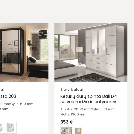
dai
Biuro baldai
Keturių durų spinta Bali D4
ista 203
su veidrodžiu ir lentynomis
150 mm
Gylis: 610 mm
30 mm
Aukštis: 2000 mm
Gylis: 580 mm
Plotis: 1960 mm
353
€