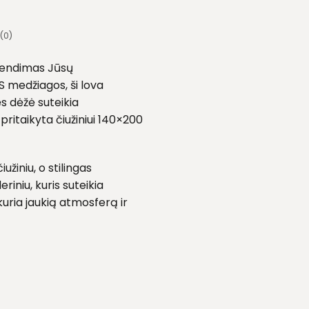
(0)
rendimas Jūsų
 medžiagos, ši lova
s dėžė suteikia
ritaikyta čiužiniui 140×200
užiniu, o stilingas
riniu, kuris suteikia
uria jaukią atmosferą ir