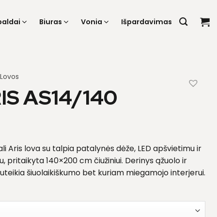
baldai
Biuras
Vonia
Išpardavimas
Lovos
IS AS14/140
li Aris lova su talpia patalynės dėže, LED apšvietimu ir
 pritaikyta 140×200 cm čiužiniui. Derinys ąžuolo ir
suteikia šiuolaikiškumo bet kuriam miegamojo interjerui.