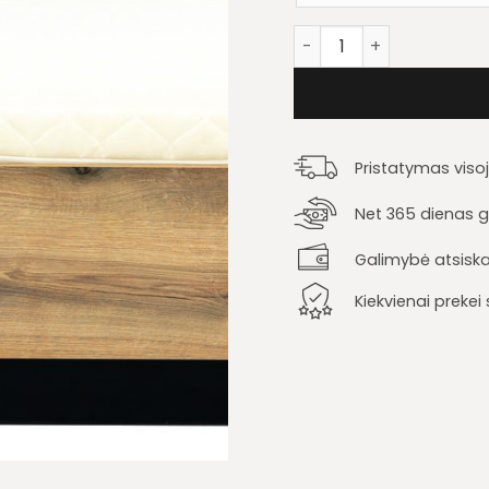
produkto kiekis: Lova Ar
Pristatymas viso
Net 365 dienas ga
Galimybė atsiska
Kiekvienai preke