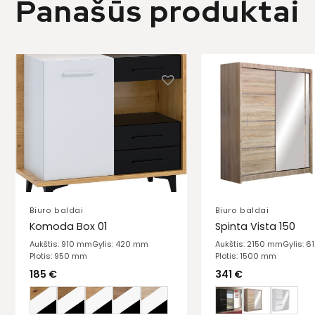
Panašūs produktai
Biuro baldai
Biuro baldai
Komoda Box 01
Spinta Vista 150
Aukštis: 910 mm
Gylis: 420 mm
Aukštis: 2150 mm
Gylis: 
Plotis: 950 mm
Plotis: 1500 mm
185
€
341
€