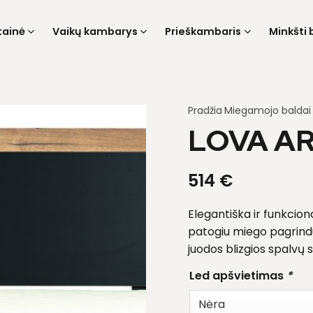
tainė
Vaikų kambarys
Prieškambaris
Minkšti 
Pradžia
Miegamojo baldai
LOVA AR
514
€
Elegantiška ir funkciona
patogiu miego pagrindu,
juodos blizgios spalvų 
Led apšvietimas
*