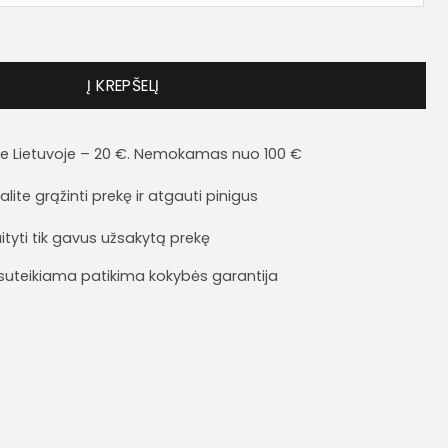
is AS14/140
Į KREPŠELĮ
je Lietuvoje – 20 €. Nemokamas nuo 100 €
lite grąžinti prekę ir atgauti pinigus
ityti tik gavus užsakytą prekę
i suteikiama patikima kokybės garantija