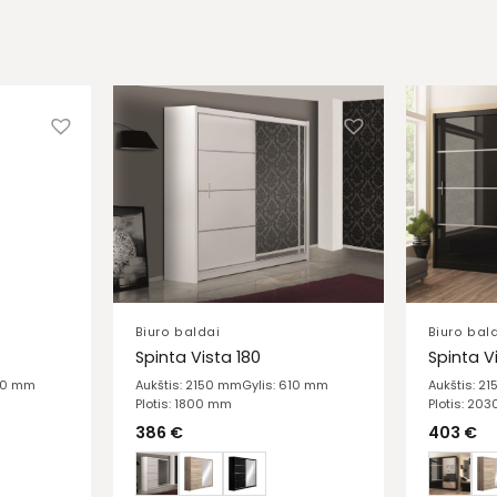
Biuro baldai
Biuro bal
Spinta Vista 180
Spinta V
610 mm
Aukštis: 2150 mm
Gylis: 610 mm
Aukštis: 2
Plotis: 1800 mm
Plotis: 20
386
€
403
€