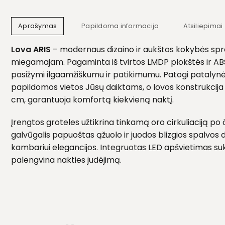
Aprašymas
Papildoma informacija
Atsiliepimai 
Lova ARIS
– modernaus dizaino ir aukštos kokybės sp
miegamajam. Pagaminta iš tvirtos LMDP plokštės ir ABS
pasižymi ilgaamžiškumu ir patikimumu. Patogi patalynė
papildomos vietos Jūsų daiktams, o lovos konstrukcija p
cm, garantuoja komfortą kiekvieną naktį.
Įrengtos groteles užtikrina tinkamą oro cirkuliaciją po či
galvūgalis papuoštas ąžuolo ir juodos blizgios spalvos de
kambariui elegancijos. Integruotas LED apšvietimas suk
palengvina nakties judėjimą.